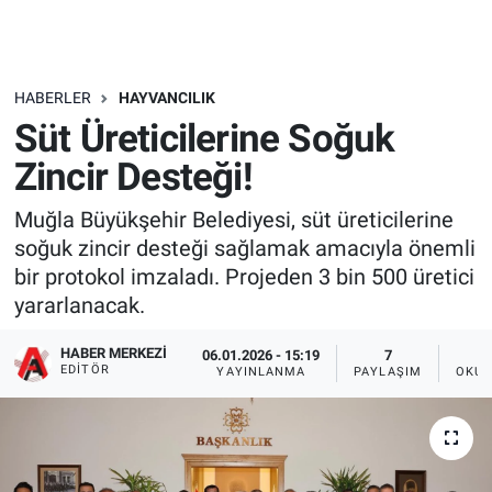
HABERLER
HAYVANCILIK
Süt Üreticilerine Soğuk
Zincir Desteği!
Muğla Büyükşehir Belediyesi, süt üreticilerine
soğuk zincir desteği sağlamak amacıyla önemli
bir protokol imzaladı. Projeden 3 bin 500 üretici
yararlanacak.
HABER MERKEZI
06.01.2026 - 15:19
7
EDITÖR
YAYINLANMA
PAYLAŞIM
OKUN