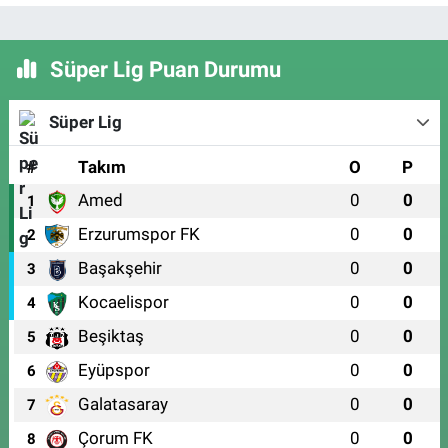
Süper Lig Puan Durumu
Süper Lig
#
Takım
O
P
Amed
0
0
1
Erzurumspor FK
0
0
2
Başakşehir
0
0
3
Kocaelispor
0
0
4
Beşiktaş
0
0
5
Eyüpspor
0
0
6
Galatasaray
0
0
7
Çorum FK
0
0
8