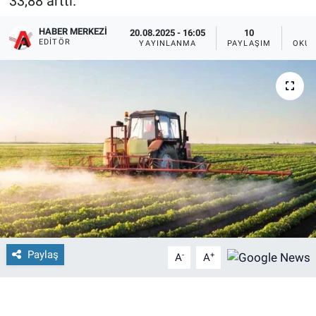
33,88 arttı.
HABER MERKEZI
20.08.2025 - 16:05
10
EDITÖR
YAYINLANMA
PAYLAŞIM
OKUN
Paylaş
-
+
A
A