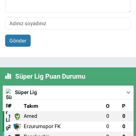
Gönder
Süper Lig Puan Durumu
Süper Lig
#
Takım
O
P
Amed
0
0
1
Erzurumspor FK
0
0
2