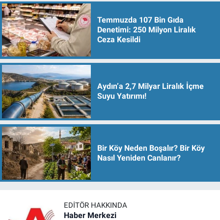
Temmuzda 107 Bin Gıda
Denetimi: 250 Milyon Liralık
Ceza Kesildi
Aydın’a 2,7 Milyar Liralık İçme
Suyu Yatırımı!
Bir Köy Neden Boşalır? Bir Köy
Nasıl Yeniden Canlanır?
EDITÖR HAKKINDA
Haber Merkezi