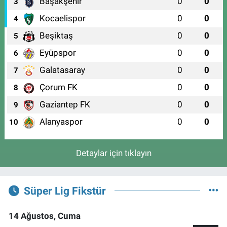
Başakşehir
0
0
3
Kocaelispor
0
0
4
Beşiktaş
0
0
5
Eyüpspor
0
0
6
Galatasaray
0
0
7
Çorum FK
0
0
8
Gaziantep FK
0
0
9
Alanyaspor
0
0
10
Detaylar için tıklayın
Süper Lig Fikstür
14 Ağustos, Cuma