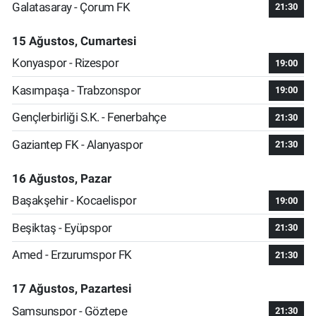
Galatasaray - Çorum FK
21:30
15 Ağustos, Cumartesi
Konyaspor - Rizespor
19:00
Kasımpaşa - Trabzonspor
19:00
Gençlerbirliği S.K. - Fenerbahçe
21:30
Gaziantep FK - Alanyaspor
21:30
16 Ağustos, Pazar
Başakşehir - Kocaelispor
19:00
Beşiktaş - Eyüpspor
21:30
Amed - Erzurumspor FK
21:30
17 Ağustos, Pazartesi
Samsunspor - Göztepe
21:30