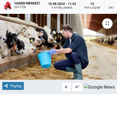
HABER MERKEZI
10.08.2024 - 11:42
12
EDITÖR
YAYINLANMA
PAYLAŞIM
OKUN
Paylaş
-
+
A
A