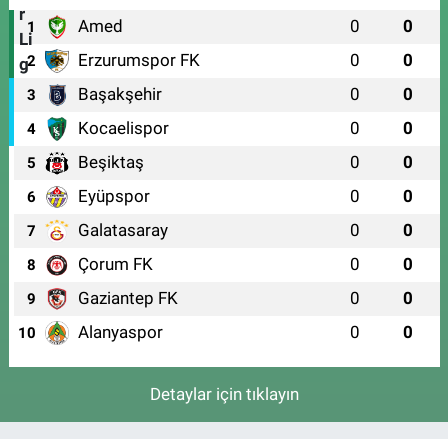
Amed
0
0
1
Erzurumspor FK
0
0
2
Başakşehir
0
0
3
Kocaelispor
0
0
4
Beşiktaş
0
0
5
Eyüpspor
0
0
6
Galatasaray
0
0
7
Çorum FK
0
0
8
Gaziantep FK
0
0
9
Alanyaspor
0
0
10
Detaylar için tıklayın