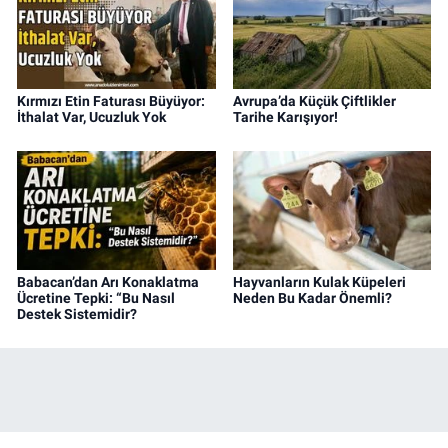
Kırmızı Etin Faturası Büyüyor:
Avrupa’da Küçük Çiftlikler
İthalat Var, Ucuzluk Yok
Tarihe Karışıyor!
Babacan’dan Arı Konaklatma
Hayvanların Kulak Küpeleri
Ücretine Tepki: “Bu Nasıl
Neden Bu Kadar Önemli?
Destek Sistemidir?