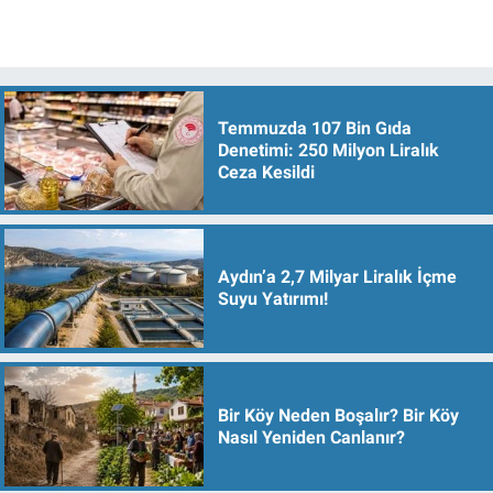
Temmuzda 107 Bin Gıda
Denetimi: 250 Milyon Liralık
Ceza Kesildi
Aydın’a 2,7 Milyar Liralık İçme
Suyu Yatırımı!
Bir Köy Neden Boşalır? Bir Köy
Nasıl Yeniden Canlanır?