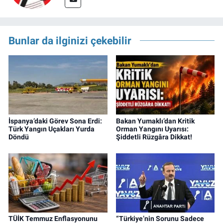
Bunlar da ilginizi çekebilir
İspanya’daki Görev Sona Erdi:
Bakan Yumaklı’dan Kritik
Türk Yangın Uçakları Yurda
Orman Yangını Uyarısı:
Döndü
Şiddetli Rüzgâra Dikkat!
TÜİK Temmuz Enflasyonunu
“Türkiye’nin Sorunu Sadece