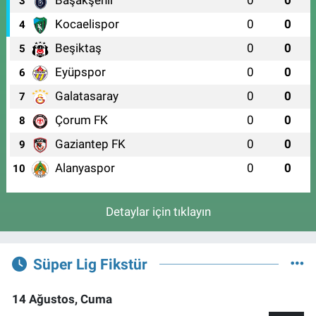
Başakşehir
0
0
3
Kocaelispor
0
0
4
Beşiktaş
0
0
5
Eyüpspor
0
0
6
Galatasaray
0
0
7
Çorum FK
0
0
8
Gaziantep FK
0
0
9
Alanyaspor
0
0
10
Detaylar için tıklayın
Süper Lig Fikstür
14 Ağustos, Cuma