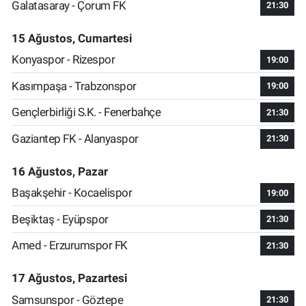
Galatasaray - Çorum FK
21:30
15 Ağustos, Cumartesi
Konyaspor - Rizespor
19:00
Kasımpaşa - Trabzonspor
19:00
Gençlerbirliği S.K. - Fenerbahçe
21:30
Gaziantep FK - Alanyaspor
21:30
16 Ağustos, Pazar
Başakşehir - Kocaelispor
19:00
Beşiktaş - Eyüpspor
21:30
Amed - Erzurumspor FK
21:30
17 Ağustos, Pazartesi
Samsunspor - Göztepe
21:30