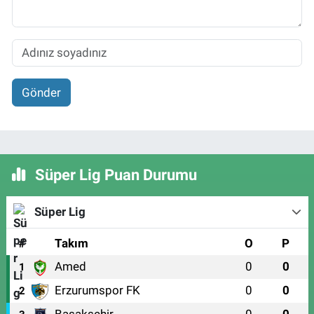
Gönder
Süper Lig Puan Durumu
Süper Lig
#
Takım
O
P
Amed
0
0
1
Erzurumspor FK
0
0
2