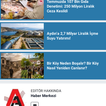
Temmuzda 107 Bin Gıda
Denetimi: 250 Milyon Liralık
Ceza Kesildi
Aydın’a 2,7 Milyar Liralık İçme
Suyu Yatırımı!
Bir Köy Neden Boşalır? Bir Köy
Nasıl Yeniden Canlanır?
EDITÖR HAKKINDA
Haber Merkezi