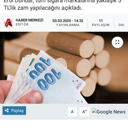
Erol Dündar, tüm sigara markalarına yaklaşık 5
TL'lik zam yapılacağını açıkladı.
HABER MERKEZI
03.03.2025 - 14:32
11
EDITÖR
YAYINLANMA
PAYLAŞIM
OKUN
Paylaş
-
+
A
A