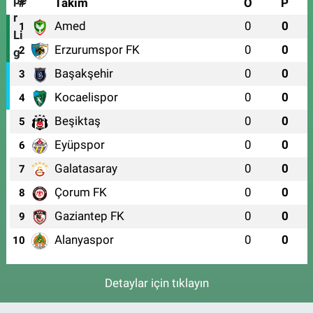
#
Takım
O
P
Amed
0
0
1
Erzurumspor FK
0
0
2
Başakşehir
0
0
3
Kocaelispor
0
0
4
Beşiktaş
0
0
5
Eyüpspor
0
0
6
Galatasaray
0
0
7
Çorum FK
0
0
8
Gaziantep FK
0
0
9
Alanyaspor
0
0
10
Detaylar için tıklayın