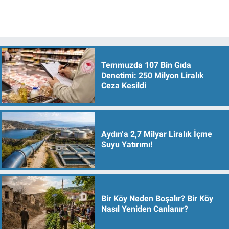
Temmuzda 107 Bin Gıda
Denetimi: 250 Milyon Liralık
Ceza Kesildi
Aydın’a 2,7 Milyar Liralık İçme
Suyu Yatırımı!
Bir Köy Neden Boşalır? Bir Köy
Nasıl Yeniden Canlanır?