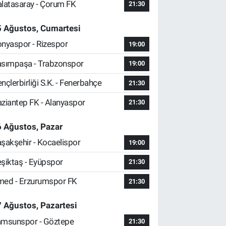
latasaray - Çorum FK
21:30
5 Ağustos, Cumartesi
nyaspor - Rizespor
19:00
sımpaşa - Trabzonspor
19:00
nçlerbirliği S.K. - Fenerbahçe
21:30
ziantep FK - Alanyaspor
21:30
 Ağustos, Pazar
şakşehir - Kocaelispor
19:00
şiktaş - Eyüpspor
21:30
ed - Erzurumspor FK
21:30
 Ağustos, Pazartesi
msunspor - Göztepe
21:30