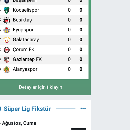
Başakşehir
0
0
3
Kocaelispor
0
0
4
Beşiktaş
0
0
5
Eyüpspor
0
0
6
Galatasaray
0
0
7
Çorum FK
0
0
8
Gaziantep FK
0
0
9
Alanyaspor
0
0
0
Detaylar için tıklayın
Süper Lig Fikstür
4 Ağustos, Cuma