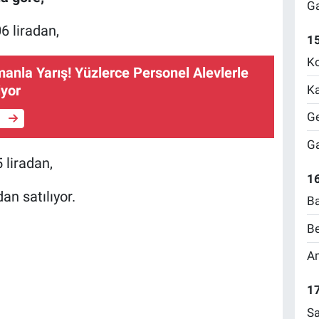
Ga
06 liradan,
1
Ko
anla Yarış! Yüzlerce Personel Alevlerle
yor
Ka
Ge
e
Ga
 liradan,
16
dan satılıyor.
Ba
Be
Am
17
Sa