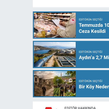
EDITÖRÜN SEÇTIĞI
Temmuzda 107 
Ceza Kesildi
EDITÖRÜN SEÇTIĞI
Aydın’a 2,7 Mi
EDITÖRÜN SEÇTIĞI
Bir Köy Neden
EDITÖR HAKKINDA