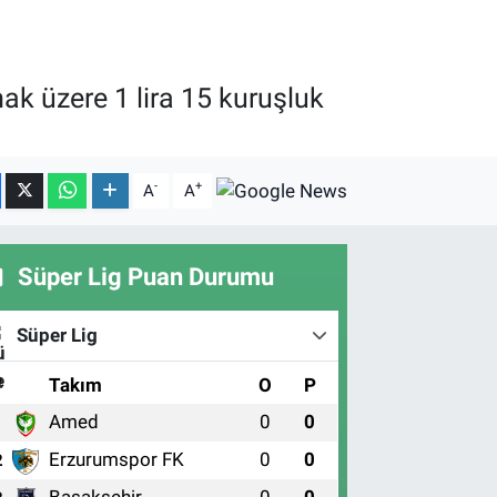
ak üzere 1 lira 15 kuruşluk
-
+
A
A
Süper Lig Puan Durumu
Süper Lig
#
Takım
O
P
Amed
0
0
1
Erzurumspor FK
0
0
2