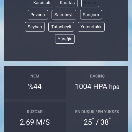
Karaisalı
Karataş
Kozan
Pozantı
Saimbeyli
Sarıçam
Seyhan
Tufanbeyli
Yumurtalık
Yüreğir
NEM
BASINÇ
%44
1004 HPA
hpa
RÜZGAR
EN DÜŞÜK / EN YÜKSEK
°
°
2.69 M/S
25
/ 38