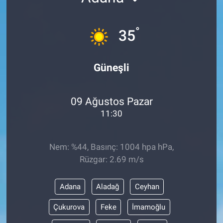
°
35
Güneşli
09 Ağustos Pazar
11:30
Nem: %44, Basınç: 1004 hpa hPa,
Rüzgar: 2.69 m/s
Adana
Aladağ
Ceyhan
Çukurova
Feke
İmamoğlu