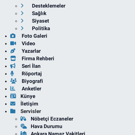
Desteklemeler
Sağlık
Siyaset
Politika
Foto Galeri
Video
Yazarlar
Firma Rehberi
Seri İlan
Röportaj
Biyografi
Anketler
Künye
İletişim
Servisler
Nöbetçi Eczaneler
Hava Durumu
Ankara Namaz Vakitleri