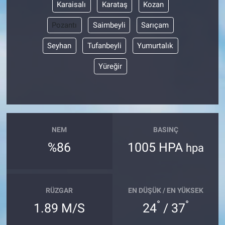
Karaisalı
Karataş
Kozan
Pozantı
Saimbeyli
Sarıçam
Seyhan
Tufanbeyli
Yumurtalık
Yüreğir
NEM
BASINÇ
%86
1005 HPA
hpa
RÜZGAR
EN DÜŞÜK / EN YÜKSEK
°
°
1.89 M/S
24
/ 37