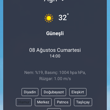
°
32
Güneşli
08 Ağustos Cumartesi
14:00
Nem: %19, Basınç: 1004 hpa hPa,
Rüzgar: 1.00 m/s
Diyadin
Doğubayazıt
Eleşkirt
Hamur
Merkez
Patnos
Taşlıçay