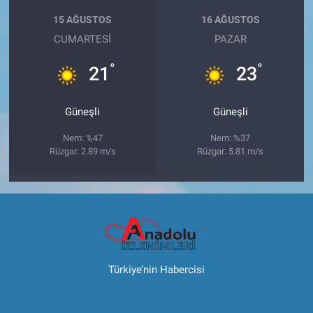
15 AĞUSTOS
16 AĞUSTOS
CUMARTESI
PAZAR
°
°
21
23
Güneşli
Güneşli
Nem: %47
Nem: %37
Rüzgar: 2.89 m/s
Rüzgar: 5.81 m/s
Türkiye’nin Habercisi