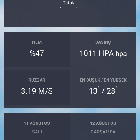
Tutak
NEM
BASINÇ
%47
1011 HPA
hpa
RÜZGAR
EN DÜŞÜK / EN YÜKSEK
°
°
3.19 M/S
13
/ 28
11 AĞUSTOS
12 AĞUSTOS
SALI
ÇARŞAMBA