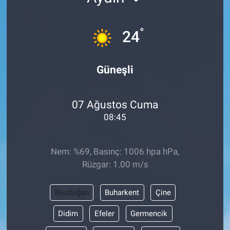
°
24
Güneşli
07 Ağustos Cuma
08:45
Nem: %69, Basınç: 1006 hpa hPa,
Rüzgar: 1.00 m/s
Bozdoğan
Buharkent
Çine
Didim
Efeler
Germencik