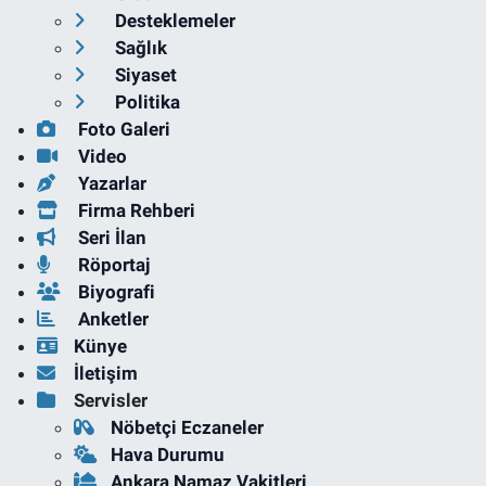
Desteklemeler
Sağlık
Siyaset
Politika
Foto Galeri
Video
Yazarlar
Firma Rehberi
Seri İlan
Röportaj
Biyografi
Anketler
Künye
İletişim
Servisler
Nöbetçi Eczaneler
Hava Durumu
Ankara Namaz Vakitleri