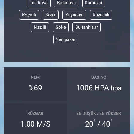
İncirliova
Karacasu
Karpuzlu
Koçarlı
Köşk
Kuşadası
Kuyucak
Nazilli
Söke
Sultanhisar
Yenipazar
NEM
BASINÇ
%69
1006 HPA
hpa
RÜZGAR
EN DÜŞÜK / EN YÜKSEK
°
°
1.00 M/S
20
/ 40