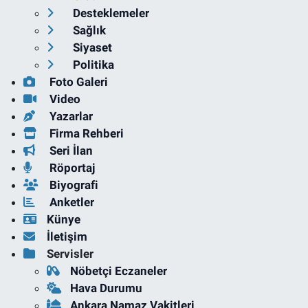
Desteklemeler
Sağlık
Siyaset
Politika
Foto Galeri
Video
Yazarlar
Firma Rehberi
Seri İlan
Röportaj
Biyografi
Anketler
Künye
İletişim
Servisler
Nöbetçi Eczaneler
Hava Durumu
Ankara Namaz Vakitleri