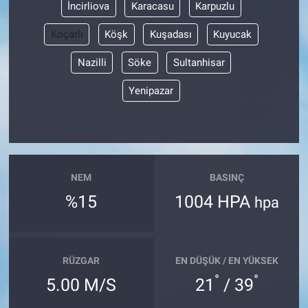
İncirliova
Karacasu
Karpuzlu
Koçarlı
Köşk
Kuşadası
Kuyucak
Nazilli
Söke
Sultanhisar
Yenipazar
NEM
BASINÇ
%15
1004 HPA
hpa
RÜZGAR
EN DÜŞÜK / EN YÜKSEK
°
°
5.00 M/S
21
/ 39