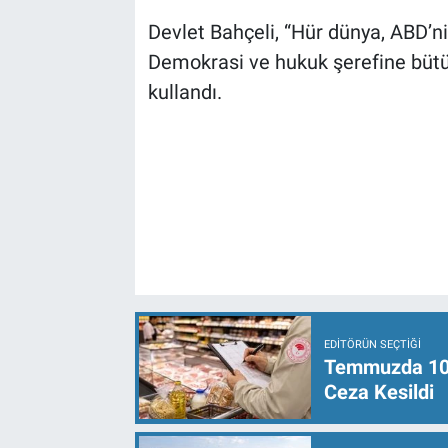
Devlet Bahçeli, “Hür dünya, ABD’n
Demokrasi ve hukuk şerefine bütün 
kullandı.
EDITÖRÜN SEÇTIĞI
Temmuzda 107 
Ceza Kesildi