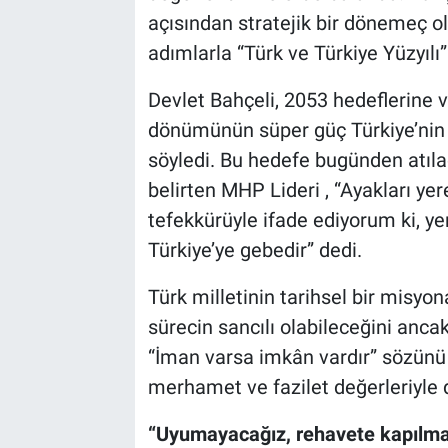
açısından stratejik bir dönemeç o
adımlarla “Türk ve Türkiye Yüzyılı”
Devlet Bahçeli, 2053 hedeflerine vu
dönümünün süper güç Türkiye’nin i
söyledi. Bu hedefe bugünden atılac
belirten MHP Lideri , “Ayakları yere
tefekkürüyle ifade ediyorum ki, ye
Türkiye’ye gebedir” dedi.
Türk milletinin tarihsel bir misyo
sürecin sancılı olabileceğini ancak
“İman varsa imkân vardır” sözünü h
merhamet ve fazilet değerleriyle d
“Uyumayacağız, rehavete kapılm