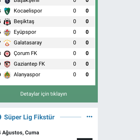
Başakşehir
0
0
3
Kocaelispor
0
0
4
Beşiktaş
0
0
5
Eyüpspor
0
0
6
Galatasaray
0
0
7
Çorum FK
0
0
8
Gaziantep FK
0
0
9
Alanyaspor
0
0
0
Detaylar için tıklayın
Süper Lig Fikstür
4 Ağustos, Cuma