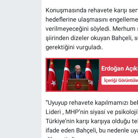
Konuşmasında rehavete karşı sert 
hedeflerine ulaşmasını engellemey
verilmeyeceğini söyledi. Merhum 
şiirinden dizeler okuyan Bahçeli, 
gerektiğini vurguladı.
Erdoğan Açıkl
İçeriği Görüntül
“Uyuyup rehavete kapılmamızı bek
Lideri , MHP’nin siyasi ve psikolo
Türkiye’nin karşı karşıya olduğu t
ifade eden Bahçeli, bu nedenle u