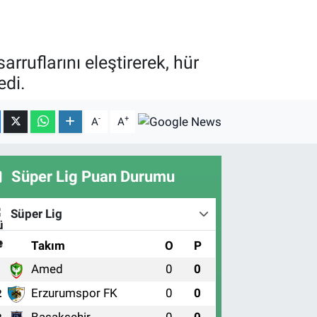
ruflarını eleştirerek, hür
edi.
-
+
A
A
Süper Lig Puan Durumu
Süper Lig
#
Takım
O
P
Amed
0
0
1
Erzurumspor FK
0
0
2