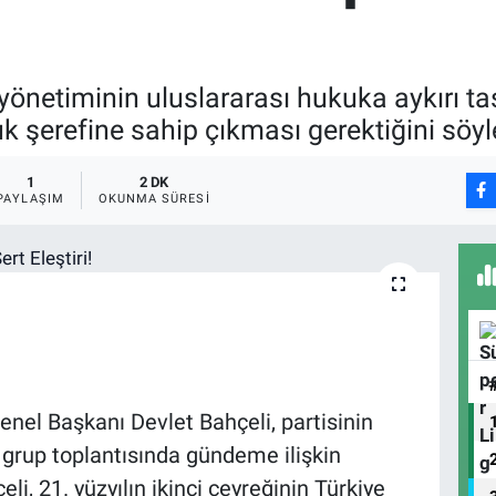
etiminin uluslararası hukuka aykırı tasar
 şerefine sahip çıkması gerektiğini söyl
1
2 DK
PAYLAŞIM
OKUNMA SÜRESI
enel Başkanı Devlet Bahçeli, partisinin
 grup toplantısında gündeme ilişkin
i, 21. yüzyılın ikinci çeyreğinin Türkiye