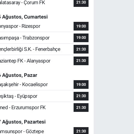
latasaray - Çorum FK
21:30
5 Ağustos, Cumartesi
nyaspor - Rizespor
19:00
sımpaşa - Trabzonspor
19:00
nçlerbirliği S.K. - Fenerbahçe
21:30
ziantep FK - Alanyaspor
21:30
 Ağustos, Pazar
şakşehir - Kocaelispor
19:00
şiktaş - Eyüpspor
21:30
ed - Erzurumspor FK
21:30
 Ağustos, Pazartesi
msunspor - Göztepe
21:30