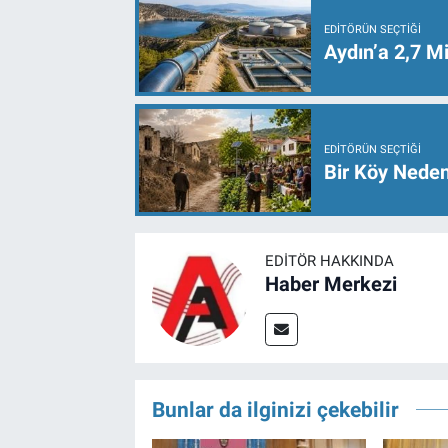
EDITÖRÜN SEÇTIĞI
Aydın’a 2,7 Mi
EDITÖRÜN SEÇTIĞI
Bir Köy Neden
EDITÖR HAKKINDA
Haber Merkezi
Bunlar da ilginizi çekebilir