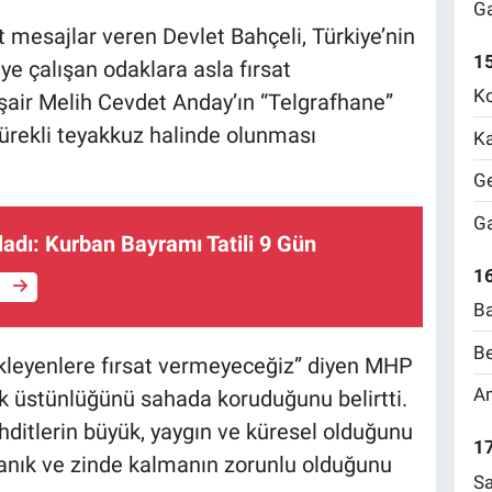
Ga
mesajlar veren Devlet Bahçeli, Türkiye’nin
1
e çalışan odaklara asla fırsat
Ko
şair Melih Cevdet Anday’ın “Telgrafhane”
sürekli teyakkuz halinde olunması
Ka
Ge
Ga
adı: Kurban Bayramı Tatili 9 Gün
16
e
Ba
Be
leyenlere fırsat vermeyeceğiz” diyen MHP
Am
jik üstünlüğünü sahada koruduğunu belirtti.
ehditlerin büyük, yaygın ve küresel olduğunu
17
yanık ve zinde kalmanın zorunlu olduğunu
Sa