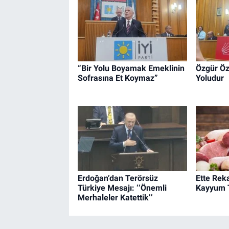
“Bir Yolu Boyamak Emeklinin
Özgür Öz
Sofrasına Et Koymaz”
Yoludur
Erdoğan’dan Terörsüz
Ette Reka
Türkiye Mesajı: ‘‘Önemli
Kayyum 
Merhaleler Katettik’’