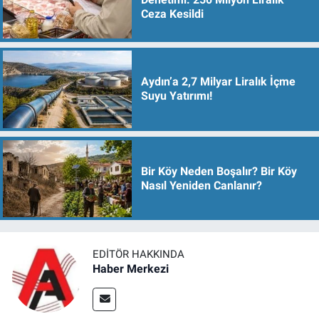
Ceza Kesildi
Aydın’a 2,7 Milyar Liralık İçme
Suyu Yatırımı!
Bir Köy Neden Boşalır? Bir Köy
Nasıl Yeniden Canlanır?
EDITÖR HAKKINDA
Haber Merkezi