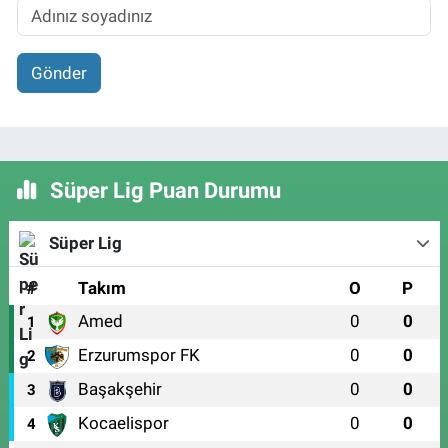
Gönder
Süper Lig Puan Durumu
Süper Lig
#
Takım
O
P
Amed
0
0
1
Erzurumspor FK
0
0
2
Başakşehir
0
0
3
Kocaelispor
0
0
4