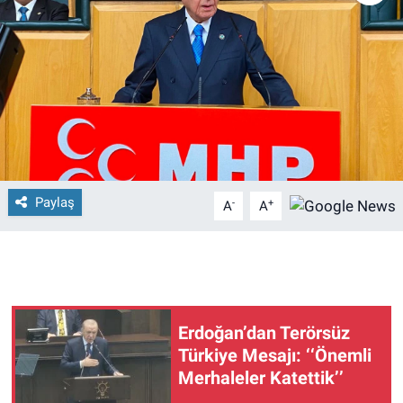
Paylaş
-
+
A
A
Erdoğan’dan Terörsüz
Türkiye Mesajı: ‘‘Önemli
Merhaleler Katettik’’