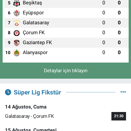
Beşiktaş
0
0
5
Eyüpspor
0
0
6
Galatasaray
0
0
7
Çorum FK
0
0
8
Gaziantep FK
0
0
9
Alanyaspor
0
0
10
Detaylar için tıklayın
Süper Lig Fikstür
14 Ağustos, Cuma
Galatasaray - Çorum FK
21:30
15 Ağustos, Cumartesi