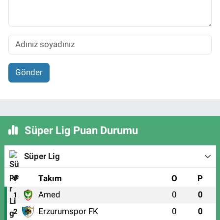
Gönder
Süper Lig Puan Durumu
Süper Lig
#
Takım
O
P
Amed
0
0
1
Erzurumspor FK
0
0
2