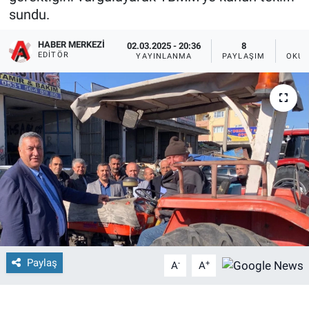
sundu.
HABER MERKEZI
02.03.2025 - 20:36
8
EDITÖR
YAYINLANMA
PAYLAŞIM
OKUN
Paylaş
-
+
A
A