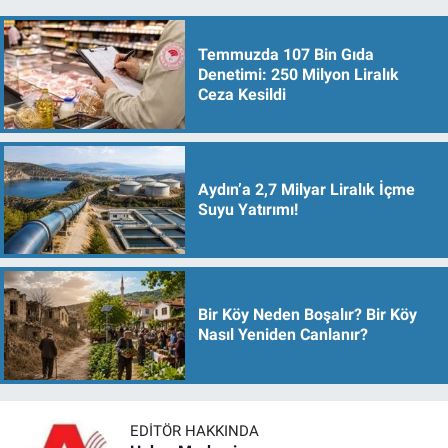
Temmuzda 107 Bin Gıda
Denetimi: 250 Milyon Liralık
Ceza Kesildi
Aydın’a 2,7 Milyar Liralık İçme
Suyu Yatırımı!
Bir Köy Neden Boşalır? Bir Köy
Nasıl Yeniden Canlanır?
EDITÖR HAKKINDA