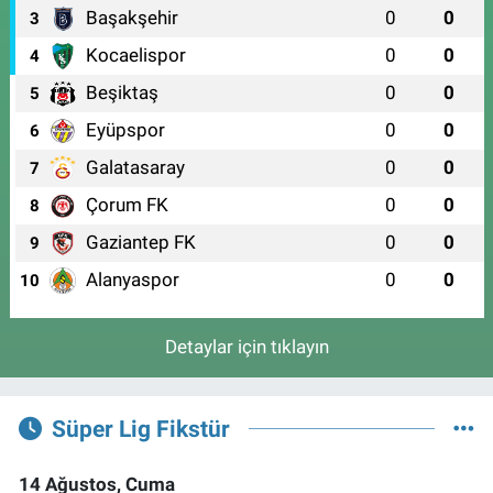
Başakşehir
0
0
3
Kocaelispor
0
0
4
Beşiktaş
0
0
5
Eyüpspor
0
0
6
Galatasaray
0
0
7
Çorum FK
0
0
8
Gaziantep FK
0
0
9
Alanyaspor
0
0
10
Detaylar için tıklayın
Süper Lig Fikstür
14 Ağustos, Cuma