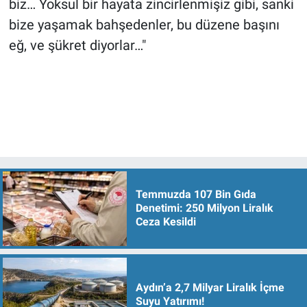
biz… Yoksul bir hayata zincirlenmişiz gibi, sanki
bize yaşamak bahşedenler, bu düzene başını
eğ, ve şükret diyorlar…"
Temmuzda 107 Bin Gıda
Denetimi: 250 Milyon Liralık
Ceza Kesildi
Aydın’a 2,7 Milyar Liralık İçme
Suyu Yatırımı!