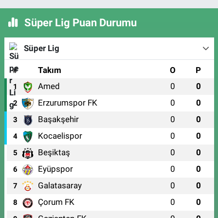
Süper Lig Puan Durumu
Süper Lig
#
Takım
O
P
Amed
0
0
1
Erzurumspor FK
0
0
2
Başakşehir
0
0
3
Kocaelispor
0
0
4
Beşiktaş
0
0
5
Eyüpspor
0
0
6
Galatasaray
0
0
7
Çorum FK
0
0
8