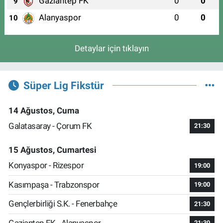
Gaziantep FK
0
0
9
Alanyaspor
0
0
10
Detaylar için tıklayın
Süper Lig Fikstür
14 Ağustos, Cuma
Galatasaray - Çorum FK
21:30
15 Ağustos, Cumartesi
Konyaspor - Rizespor
19:00
Kasımpaşa - Trabzonspor
19:00
Gençlerbirliği S.K. - Fenerbahçe
21:30
Gaziantep FK - Alanyaspor
21:30