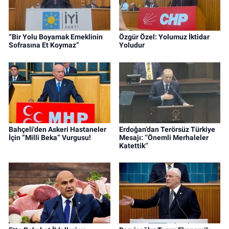
“Bir Yolu Boyamak Emeklinin
Özgür Özel: Yolumuz İktidar
Sofrasına Et Koymaz”
Yoludur
Bahçeli'den Askeri Hastaneler
Erdoğan’dan Terörsüz Türkiye
İçin “Milli Beka” Vurgusu!
Mesajı: ‘‘Önemli Merhaleler
Katettik’’