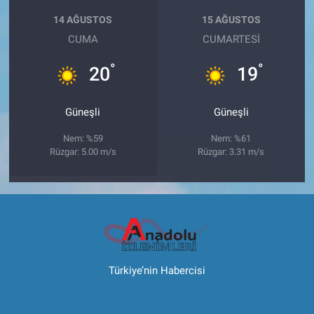
14 AĞUSTOS
15 AĞUSTOS
CUMA
CUMARTESI
°
°
20
19
Güneşli
Güneşli
Nem: %59
Nem: %61
Rüzgar: 5.00 m/s
Rüzgar: 3.31 m/s
Türkiye’nin Habercisi