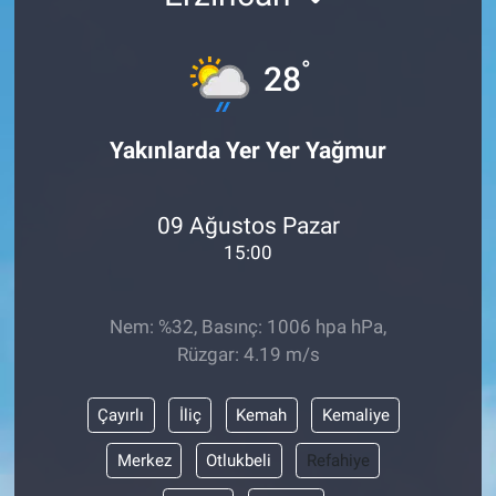
°
28
Yakınlarda Yer Yer Yağmur
09 Ağustos Pazar
15:00
Nem: %32, Basınç: 1006 hpa hPa,
Rüzgar: 4.19 m/s
Çayırlı
İliç
Kemah
Kemaliye
Merkez
Otlukbeli
Refahiye