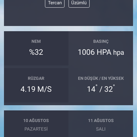
Tercan
Üzümlü
NEM
BASINÇ
%32
1006 HPA
hpa
RÜZGAR
EN DÜŞÜK / EN YÜKSEK
°
°
4.19 M/S
14
/ 32
10 AĞUSTOS
11 AĞUSTOS
PAZARTESI
SALI