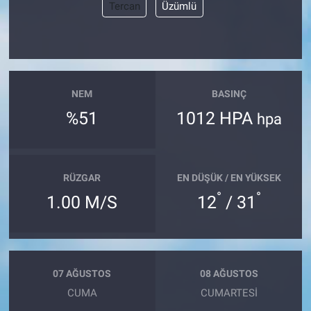
Tercan
Üzümlü
NEM
BASINÇ
%51
1012 HPA
hpa
RÜZGAR
EN DÜŞÜK / EN YÜKSEK
°
°
1.00 M/S
12
/ 31
07 AĞUSTOS
08 AĞUSTOS
CUMA
CUMARTESI