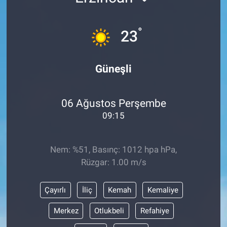
°
23
Güneşli
06 Ağustos Perşembe
09:15
Nem: %51, Basınç: 1012 hpa hPa,
Rüzgar: 1.00 m/s
Çayırlı
İliç
Kemah
Kemaliye
Merkez
Otlukbeli
Refahiye