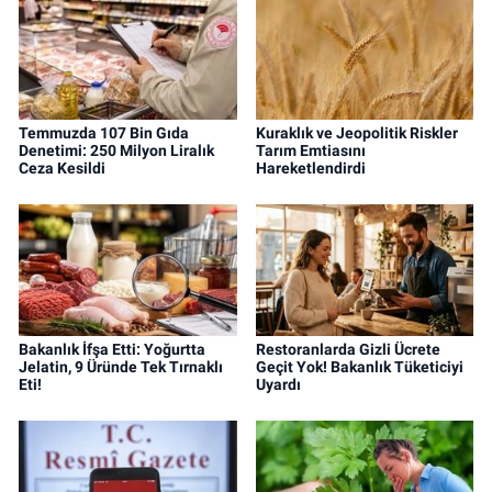
Temmuzda 107 Bin Gıda
Kuraklık ve Jeopolitik Riskler
Denetimi: 250 Milyon Liralık
Tarım Emtiasını
Ceza Kesildi
Hareketlendirdi
Bakanlık İfşa Etti: Yoğurtta
Restoranlarda Gizli Ücrete
Jelatin, 9 Üründe Tek Tırnaklı
Geçit Yok! Bakanlık Tüketiciyi
Eti!
Uyardı