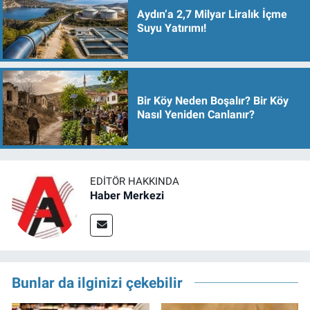
Aydın’a 2,7 Milyar Liralık İçme
Suyu Yatırımı!
Bir Köy Neden Boşalır? Bir Köy
Nasıl Yeniden Canlanır?
EDITÖR HAKKINDA
Haber Merkezi
Bunlar da ilginizi çekebilir