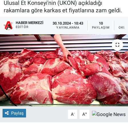
Ulusal Et Konseyi'nin (UKON) açıkladığı
rakamlara göre karkas et fiyatlarına zam geldi.
HABER MERKEZI
30.10.2024 - 10:43
10
EDITÖR
YAYINLANMA
PAYLAŞIM
OKUN
Paylaş
-
+
A
A