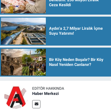
Ceza Kesildi
Aydın’a 2,7 Milyar Liralık İçme
Suyu Yatırımı!
Bir Köy Neden Boşalır? Bir Köy
Nasıl Yeniden Canlanır?
EDITÖR HAKKINDA
Haber Merkezi