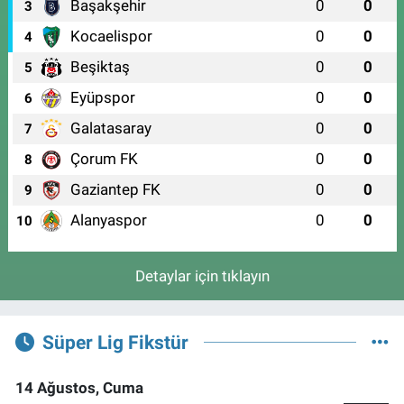
Başakşehir
0
0
3
Kocaelispor
0
0
4
Beşiktaş
0
0
5
Eyüpspor
0
0
6
Galatasaray
0
0
7
Çorum FK
0
0
8
Gaziantep FK
0
0
9
Alanyaspor
0
0
10
Detaylar için tıklayın
Süper Lig Fikstür
14 Ağustos, Cuma