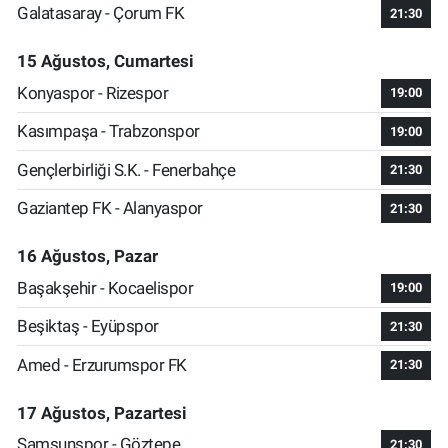
Galatasaray - Çorum FK
21:30
15 Ağustos, Cumartesi
Konyaspor - Rizespor
19:00
Kasımpaşa - Trabzonspor
19:00
Gençlerbirliği S.K. - Fenerbahçe
21:30
Gaziantep FK - Alanyaspor
21:30
16 Ağustos, Pazar
Başakşehir - Kocaelispor
19:00
Beşiktaş - Eyüpspor
21:30
Amed - Erzurumspor FK
21:30
17 Ağustos, Pazartesi
Samsunspor - Göztepe
21:30