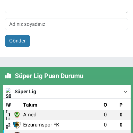
Gönder
Süper Lig Puan Durumu
Süper Lig
#
Takım
O
P
Amed
0
0
1
Erzurumspor FK
0
0
2