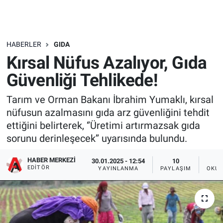
HABERLER
GIDA
Kırsal Nüfus Azalıyor, Gıda
Güvenliği Tehlikede!
Tarım ve Orman Bakanı İbrahim Yumaklı, kırsal
nüfusun azalmasını gıda arz güvenliğini tehdit
ettiğini belirterek, ‘’Üretimi artırmazsak gıda
sorunu derinleşecek’’ uyarısında bulundu.
HABER MERKEZI
30.01.2025 - 12:54
10
EDITÖR
YAYINLANMA
PAYLAŞIM
OKUN