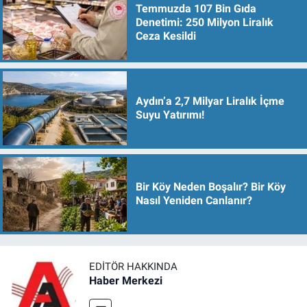
Temmuzda 107 Bin Gıda
Denetimi: 250 Milyon Liralık
Ceza Kesildi
Aydın’a 2,7 Milyar Liralık İçme
Suyu Yatırımı!
Bir Köy Neden Boşalır? Bir Köy
Nasıl Yeniden Canlanır?
EDITÖR HAKKINDA
Haber Merkezi