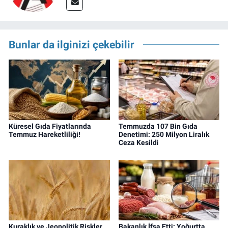
Bunlar da ilginizi çekebilir
Küresel Gıda Fiyatlarında
Temmuzda 107 Bin Gıda
Temmuz Hareketliliği!
Denetimi: 250 Milyon Liralık
Ceza Kesildi
Kuraklık ve Jeopolitik Riskler
Bakanlık İfşa Etti: Yoğurtta