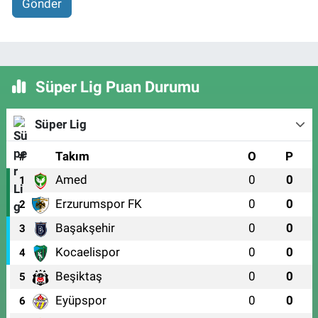
Gönder
Süper Lig Puan Durumu
Süper Lig
#
Takım
O
P
Amed
0
0
1
Erzurumspor FK
0
0
2
Başakşehir
0
0
3
Kocaelispor
0
0
4
Beşiktaş
0
0
5
Eyüpspor
0
0
6