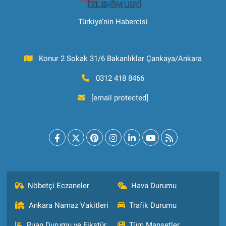
Türkiye’nin Habercisi
Konur 2 Sokak 31/6 Bakanlıklar Çankaya/Ankara
0312 418 8466
[email protected]
Nöbetçi Eczaneler
Hava Durumu
Ankara Namaz Vakitleri
Trafik Durumu
Puan Durumu ve Fikstür
Tüm Manşetler