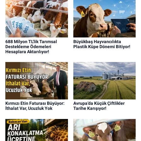
688 Milyon TL'lik Tarımsal
Büyükbaş Hayvancılıkta
Destekleme Ödemeleri
Plastik Küpe Dönemi Bitiyor!
Hesaplara Aktarılıyor!
Kırmızı Etin Faturası Büyüyor:
Avrupa’da Küçük Çiftlikler
İthalat Var, Ucuzluk Yok
Tarihe Karışıyor!