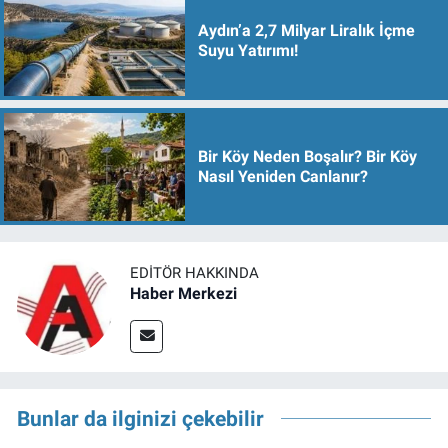
Aydın’a 2,7 Milyar Liralık İçme
Suyu Yatırımı!
Bir Köy Neden Boşalır? Bir Köy
Nasıl Yeniden Canlanır?
EDITÖR HAKKINDA
Haber Merkezi
Bunlar da ilginizi çekebilir