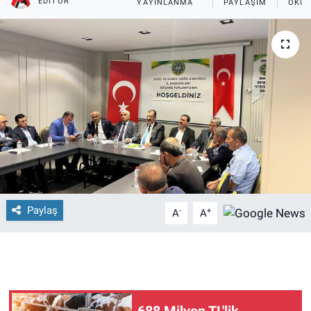
EDITÖR
YAYINLANMA
PAYLAŞIM
OKUN
Paylaş
-
+
A
A