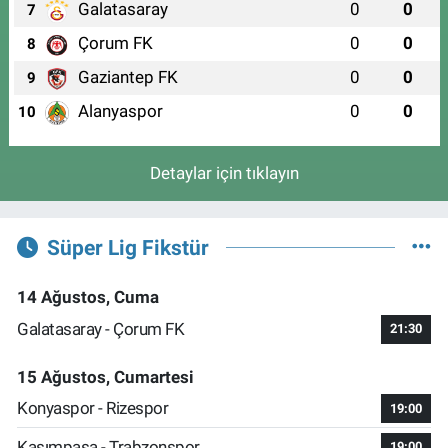
Galatasaray
0
0
7
Çorum FK
0
0
8
Gaziantep FK
0
0
9
Alanyaspor
0
0
10
Detaylar için tıklayın
Süper Lig Fikstür
14 Ağustos, Cuma
Galatasaray - Çorum FK
21:30
15 Ağustos, Cumartesi
Konyaspor - Rizespor
19:00
Kasımpaşa - Trabzonspor
19:00