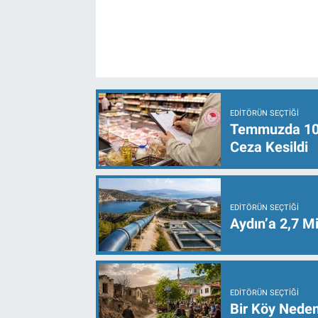
EDITÖRÜN SEÇTIĞI
Temmuzda 107 
Ceza Kesildi
EDITÖRÜN SEÇTIĞI
Aydın’a 2,7 Mi
EDITÖRÜN SEÇTIĞI
Bir Köy Neden