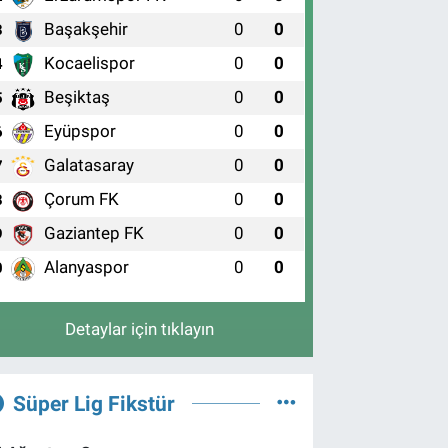
Başakşehir
0
0
3
Kocaelispor
0
0
4
Beşiktaş
0
0
5
Eyüpspor
0
0
6
Galatasaray
0
0
7
Çorum FK
0
0
8
Gaziantep FK
0
0
9
Alanyaspor
0
0
0
Detaylar için tıklayın
Süper Lig Fikstür