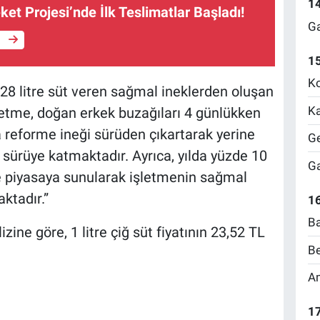
1
ket Projesi’nde İlk Teslimatlar Başladı!
Ga
e
1
Ko
 litre süt veren sağmal ineklerden oluşan
Ka
şletme, doğan erkek buzağıları 4 günlükken
 reforme ineği sürüden çıkartarak yerine
Ge
i sürüye katmaktadır. Ayrıca, yılda yüzde 10
Ga
e piyasaya sunularak işletmenin sağmal
ktadır.”
16
Ba
ine göre, 1 litre çiğ süt fiyatının 23,52 TL
Be
Am
17