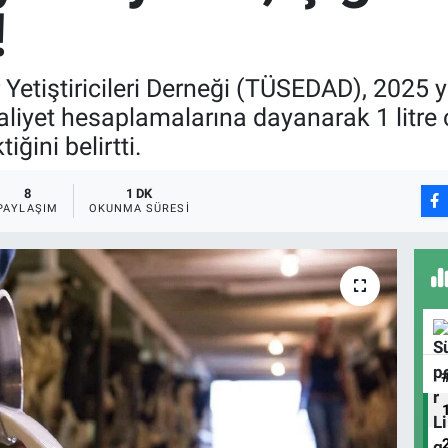
!
Yetiştiricileri Derneği (TÜSEDAD), 2025 yılı 
aliyet hesaplamalarına dayanarak 1 litre ç
iğini belirtti.
8
1 DK
PAYLAŞIM
OKUNMA SÜRESI