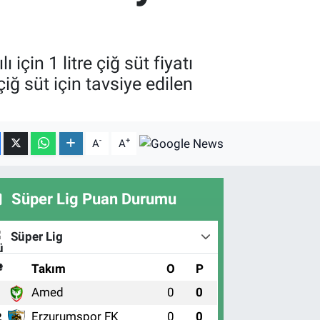
için 1 litre çiğ süt fiyatı
iğ süt için tavsiye edilen
-
+
A
A
Süper Lig Puan Durumu
Süper Lig
#
Takım
O
P
Amed
0
0
1
Erzurumspor FK
0
0
2