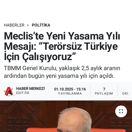
HABERLER
POLITIKA
Meclis’te Yeni Yasama Yılı
Mesajı: “Terörsüz Türkiye
İçin Çalışıyoruz”
TBMM Genel Kurulu, yaklaşık 2,5 aylık aranın
ardından bugün yeni yasama yılı için açıldı.
HABER MERKEZI
01.10.2025 - 15:16
7
EDITÖR
YAYINLANMA
PAYLAŞIM
OKUN