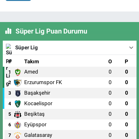
Süper Lig Puan Durumu
Süper Lig
#
Takım
O
P
Amed
0
0
1
Erzurumspor FK
0
0
2
Başakşehir
0
0
3
Kocaelispor
0
0
4
Beşiktaş
0
0
5
Eyüpspor
0
0
6
Galatasaray
0
0
7