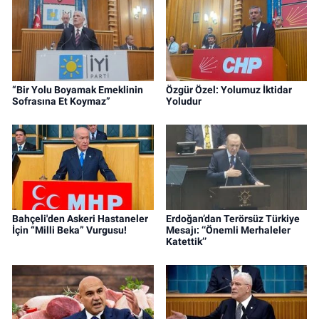
“Bir Yolu Boyamak Emeklinin
Özgür Özel: Yolumuz İktidar
Sofrasına Et Koymaz”
Yoludur
Bahçeli'den Askeri Hastaneler
Erdoğan’dan Terörsüz Türkiye
İçin “Milli Beka” Vurgusu!
Mesajı: ‘‘Önemli Merhaleler
Katettik’’