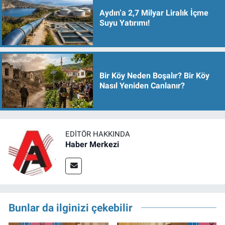
Aydın’a 2,7 Milyar Liralık İçme
Suyu Yatırımı!
Bir Köy Neden Boşalır? Bir Köy
Nasıl Yeniden Canlanır?
EDITÖR HAKKINDA
Haber Merkezi
Bunlar da ilginizi çekebilir