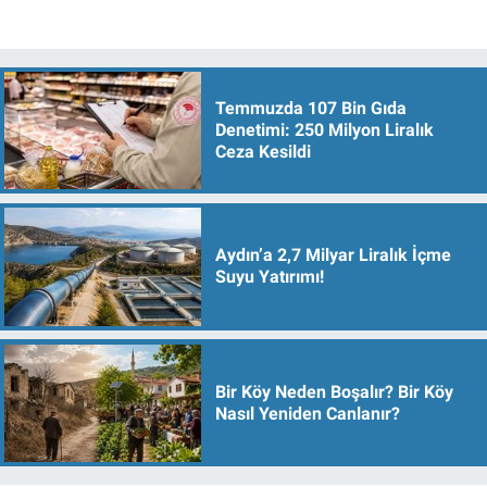
Temmuzda 107 Bin Gıda
Denetimi: 250 Milyon Liralık
Ceza Kesildi
Aydın’a 2,7 Milyar Liralık İçme
Suyu Yatırımı!
Bir Köy Neden Boşalır? Bir Köy
Nasıl Yeniden Canlanır?