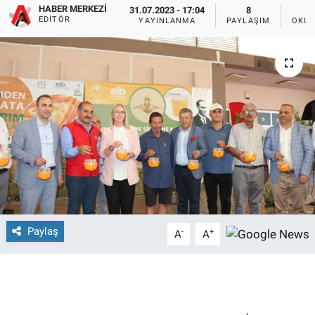
HABER MERKEZI
31.07.2023 - 17:04
8
EDITÖR
YAYINLANMA
PAYLAŞIM
OKUN
Paylaş
-
+
A
A