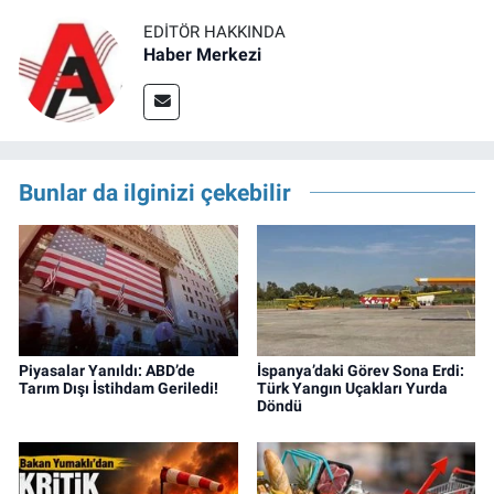
EDITÖR HAKKINDA
Haber Merkezi
Bunlar da ilginizi çekebilir
Piyasalar Yanıldı: ABD’de
İspanya’daki Görev Sona Erdi:
Tarım Dışı İstihdam Geriledi!
Türk Yangın Uçakları Yurda
Döndü