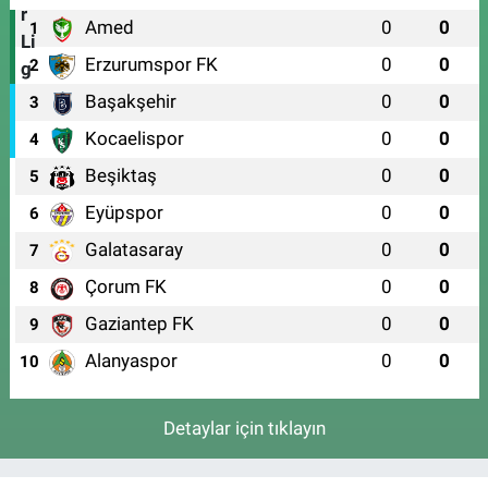
Amed
0
0
1
Erzurumspor FK
0
0
2
Başakşehir
0
0
3
Kocaelispor
0
0
4
Beşiktaş
0
0
5
Eyüpspor
0
0
6
Galatasaray
0
0
7
Çorum FK
0
0
8
Gaziantep FK
0
0
9
Alanyaspor
0
0
10
Detaylar için tıklayın