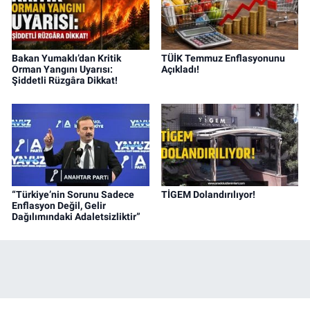
Bakan Yumaklı’dan Kritik
TÜİK Temmuz Enflasyonunu
Orman Yangını Uyarısı:
Açıkladı!
Şiddetli Rüzgâra Dikkat!
“Türkiye’nin Sorunu Sadece
TİGEM Dolandırılıyor!
Enflasyon Değil, Gelir
Dağılımındaki Adaletsizliktir”