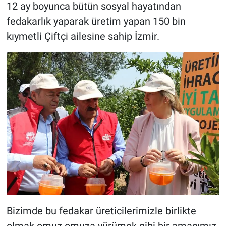
12 ay boyunca bütün sosyal hayatından
fedakarlık yaparak üretim yapan 150 bin
kıymetli Çiftçi ailesine sahip İzmir.
Bizimde bu fedakar üreticilerimizle birlikte
olmak omuz omuza yürümek gibi bir amacımız