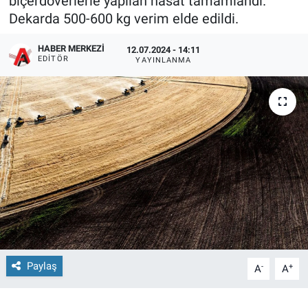
biçerdöverlerle yapılan hasat tamamlandı.
Dekarda 500-600 kg verim elde edildi.
HABER MERKEZI
12.07.2024 - 14:11
EDITÖR
YAYINLANMA
Paylaş
-
+
A
A