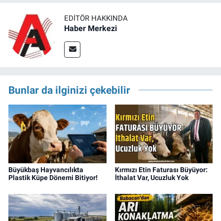
EDITÖR HAKKINDA
Haber Merkezi
Bunlar da ilginizi çekebilir
Büyükbaş Hayvancılıkta
Kırmızı Etin Faturası Büyüyor:
Plastik Küpe Dönemi Bitiyor!
İthalat Var, Ucuzluk Yok