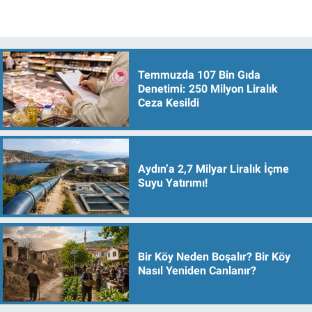
Temmuzda 107 Bin Gıda
Denetimi: 250 Milyon Liralık
Ceza Kesildi
Aydın’a 2,7 Milyar Liralık İçme
Suyu Yatırımı!
Bir Köy Neden Boşalır? Bir Köy
Nasıl Yeniden Canlanır?