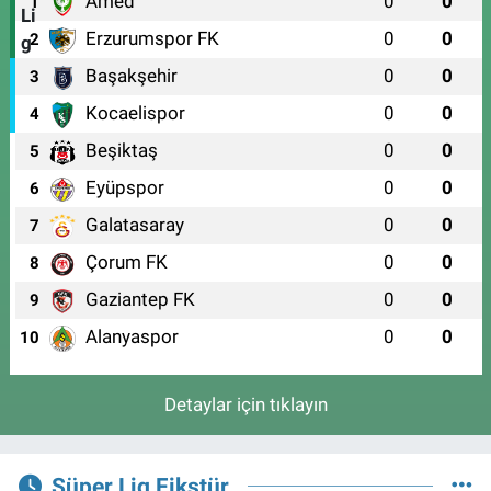
Amed
0
0
1
Erzurumspor FK
0
0
2
Başakşehir
0
0
3
Kocaelispor
0
0
4
Beşiktaş
0
0
5
Eyüpspor
0
0
6
Galatasaray
0
0
7
Çorum FK
0
0
8
Gaziantep FK
0
0
9
Alanyaspor
0
0
10
Detaylar için tıklayın
Süper Lig Fikstür