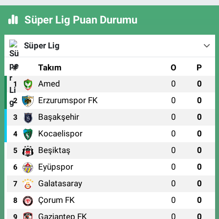
Süper Lig Puan Durumu
Süper Lig
#
Takım
O
P
Amed
0
0
1
Erzurumspor FK
0
0
2
Başakşehir
0
0
3
Kocaelispor
0
0
4
Beşiktaş
0
0
5
Eyüpspor
0
0
6
Galatasaray
0
0
7
Çorum FK
0
0
8
Gaziantep FK
0
0
9