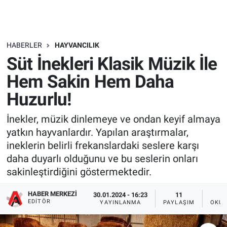
HABERLER
HAYVANCILIK
Süt İnekleri Klasik Müzik İle
Hem Sakin Hem Daha
Huzurlu!
İnekler, müzik dinlemeye ve ondan keyif almaya
yatkın hayvanlardır. Yapılan araştırmalar,
ineklerin belirli frekanslardaki seslere karşı
daha duyarlı olduğunu ve bu seslerin onları
sakinleştirdiğini göstermektedir.
HABER MERKEZI
30.01.2024 - 16:23
11
EDITÖR
YAYINLANMA
PAYLAŞIM
OKUN