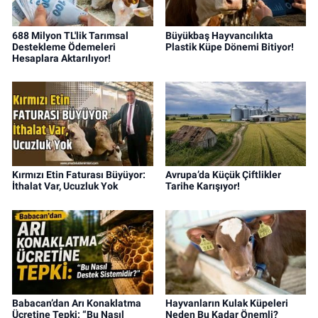
688 Milyon TL'lik Tarımsal
Büyükbaş Hayvancılıkta
Destekleme Ödemeleri
Plastik Küpe Dönemi Bitiyor!
Hesaplara Aktarılıyor!
Kırmızı Etin Faturası Büyüyor:
Avrupa’da Küçük Çiftlikler
İthalat Var, Ucuzluk Yok
Tarihe Karışıyor!
Babacan’dan Arı Konaklatma
Hayvanların Kulak Küpeleri
Ücretine Tepki: “Bu Nasıl
Neden Bu Kadar Önemli?