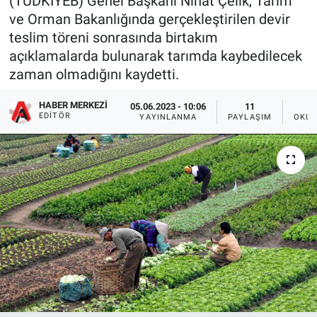
(TÜDKİYEB) Genel Başkanı Nihat Çelik, Tarım
ve Orman Bakanlığında gerçekleştirilen devir
teslim töreni sonrasında birtakım
açıklamalarda bulunarak tarımda kaybedilecek
zaman olmadığını kaydetti.
HABER MERKEZI
05.06.2023 - 10:06
11
EDITÖR
YAYINLANMA
PAYLAŞIM
OKUN