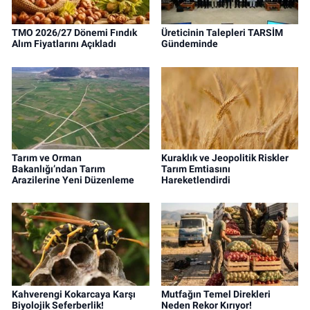
TMO 2026/27 Dönemi Fındık
Üreticinin Talepleri TARSİM
Alım Fiyatlarını Açıkladı
Gündeminde
Tarım ve Orman
Kuraklık ve Jeopolitik Riskler
Bakanlığı’ndan Tarım
Tarım Emtiasını
Arazilerine Yeni Düzenleme
Hareketlendirdi
Kahverengi Kokarcaya Karşı
Mutfağın Temel Direkleri
Biyolojik Seferberlik!
Neden Rekor Kırıyor!