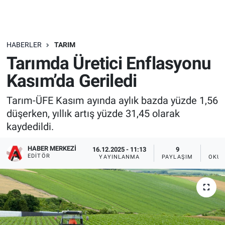
HABERLER
TARIM
Tarımda Üretici Enflasyonu
Kasım’da Geriledi
Tarım-ÜFE Kasım ayında aylık bazda yüzde 1,56
düşerken, yıllık artış yüzde 31,45 olarak
kaydedildi.
HABER MERKEZI
16.12.2025 - 11:13
9
EDITÖR
YAYINLANMA
PAYLAŞIM
OKUN