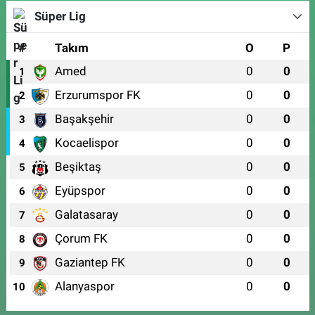
Süper Lig
#
Takım
O
P
Amed
0
0
1
Erzurumspor FK
0
0
2
Başakşehir
0
0
3
Kocaelispor
0
0
4
Beşiktaş
0
0
5
Eyüpspor
0
0
6
Galatasaray
0
0
7
Çorum FK
0
0
8
Gaziantep FK
0
0
9
Alanyaspor
0
0
10