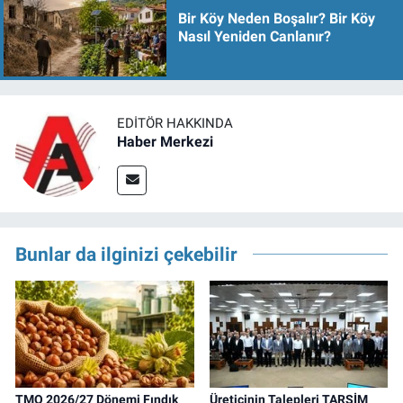
Bir Köy Neden Boşalır? Bir Köy
Nasıl Yeniden Canlanır?
EDITÖR HAKKINDA
Haber Merkezi
Bunlar da ilginizi çekebilir
TMO 2026/27 Dönemi Fındık
Üreticinin Talepleri TARSİM