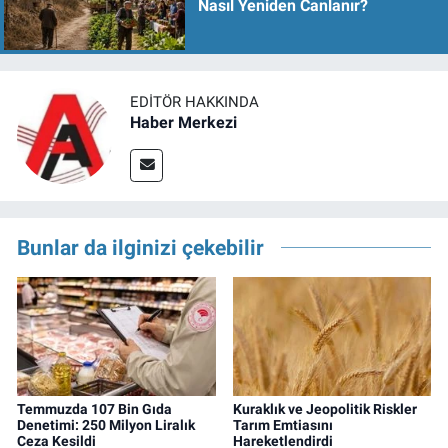
Nasıl Yeniden Canlanır?
EDITÖR HAKKINDA
Haber Merkezi
Bunlar da ilginizi çekebilir
Temmuzda 107 Bin Gıda
Kuraklık ve Jeopolitik Riskler
Denetimi: 250 Milyon Liralık
Tarım Emtiasını
Ceza Kesildi
Hareketlendirdi