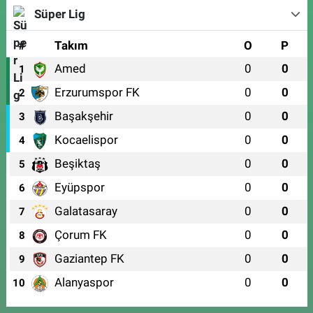
Süper Lig
#
Takım
O
P
Amed
0
0
1
Erzurumspor FK
0
0
2
Başakşehir
0
0
3
Kocaelispor
0
0
4
Beşiktaş
0
0
5
Eyüpspor
0
0
6
Galatasaray
0
0
7
Çorum FK
0
0
8
Gaziantep FK
0
0
9
Alanyaspor
0
0
10