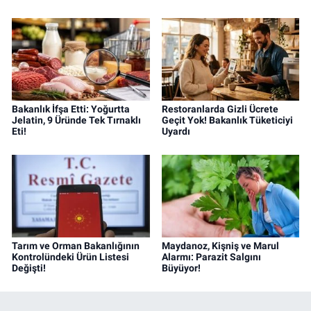
Bakanlık İfşa Etti: Yoğurtta
Restoranlarda Gizli Ücrete
Jelatin, 9 Üründe Tek Tırnaklı
Geçit Yok! Bakanlık Tüketiciyi
Eti!
Uyardı
Tarım ve Orman Bakanlığının
Maydanoz, Kişniş ve Marul
Kontrolündeki Ürün Listesi
Alarmı: Parazit Salgını
Değişti!
Büyüyor!