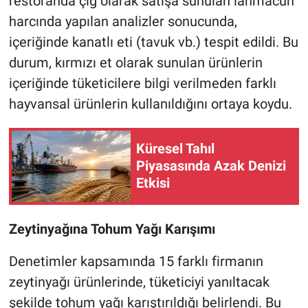
restoranda çiğ olarak satışa sunulan lahmacun
harcında yapılan analizler sonucunda,
içeriğinde kanatlı eti (tavuk vb.) tespit edildi. Bu
durum, kırmızı et olarak sunulan ürünlerin
içeriğinde tüketicilere bilgi verilmeden farklı
hayvansal ürünlerin kullanıldığını ortaya koydu.
Küresel Tahıl
Piyasasında Azak Denizi
Etkisi
Zeytinyağına Tohum Yağı Karışımı
Denetimler kapsamında 15 farklı firmanın
zeytinyağı ürünlerinde, tüketiciyi yanıltacak
şekilde tohum yağı karıştırıldığı belirlendi. Bu