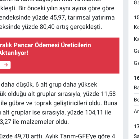
Ga
eşti. Bir önceki yılın aynı ayına göre göre
endeksinde yüzde 45,97, tarımsal yatırıma
1
ksinde yüzde 80,40 artış gerçekleşti.
Ko
Ka
ralık Pancar Ödemesi Üreticilerin
Ge
ktarılıyor!
Ga
e
16
p daha düşük, 6 alt grup daha yüksek
Ba
şük olduğu alt gruplar sırasıyla, yüzde 11,58
Be
ile gübre ve toprak geliştiricileri oldu. Buna
Am
u alt gruplar ise sırasıyla, yüzde 104,11 ile
3,27 ile malzemeler oldu.
17
 yüzde 49,70 arttı. Aylık Tarım-GFE'ye göre 4
Sa