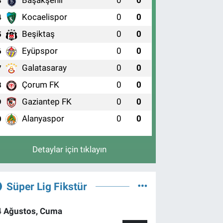
Başakşehir
0
0
3
Kocaelispor
0
0
4
Beşiktaş
0
0
5
Eyüpspor
0
0
6
Galatasaray
0
0
7
Çorum FK
0
0
8
Gaziantep FK
0
0
9
Alanyaspor
0
0
0
Detaylar için tıklayın
Süper Lig Fikstür
4 Ağustos, Cuma