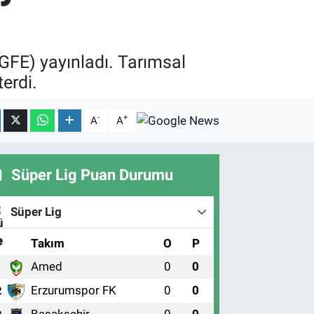
-GFE) yayınladı. Tarımsal
terdi.
-
+
A
A
Süper Lig Puan Durumu
Süper Lig
#
Takım
O
P
Amed
0
0
1
Erzurumspor FK
0
0
2