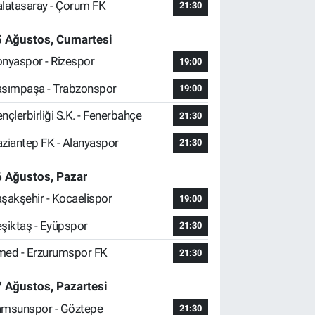
latasaray - Çorum FK
21:30
5 Ağustos, Cumartesi
nyaspor - Rizespor
19:00
sımpaşa - Trabzonspor
19:00
nçlerbirliği S.K. - Fenerbahçe
21:30
ziantep FK - Alanyaspor
21:30
 Ağustos, Pazar
şakşehir - Kocaelispor
19:00
şiktaş - Eyüpspor
21:30
ed - Erzurumspor FK
21:30
 Ağustos, Pazartesi
msunspor - Göztepe
21:30