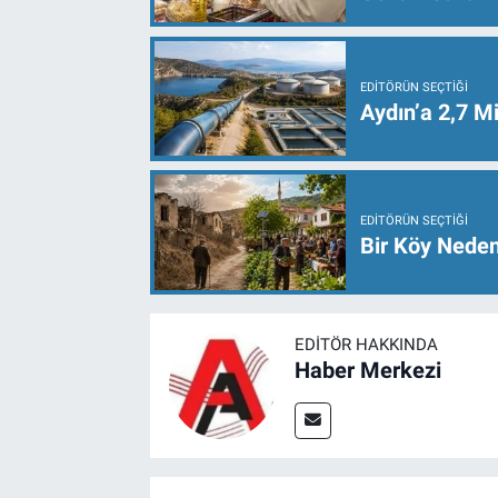
EDITÖRÜN SEÇTIĞI
Aydın’a 2,7 Mi
EDITÖRÜN SEÇTIĞI
Bir Köy Neden
EDITÖR HAKKINDA
Haber Merkezi