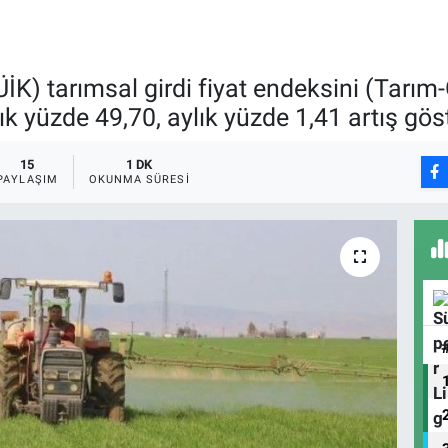
İK) tarımsal girdi fiyat endeksini (Tarım
lık yüzde 49,70, aylık yüzde 1,41 artış gös
15
1 DK
PAYLAŞIM
OKUNMA SÜRESI