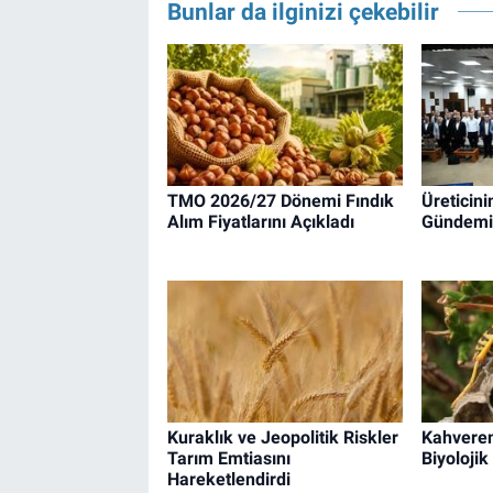
Bunlar da ilginizi çekebilir
TMO 2026/27 Dönemi Fındık
Üreticin
Alım Fiyatlarını Açıkladı
Gündemi
Kuraklık ve Jeopolitik Riskler
Kahveren
Tarım Emtiasını
Biyolojik
Hareketlendirdi