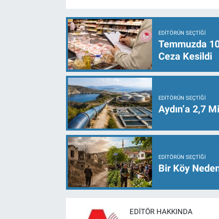
EDITÖRÜN SEÇTIĞI
Temmuzda 107 
Ceza Kesildi
EDITÖRÜN SEÇTIĞI
Aydın’a 2,7 Mi
EDITÖRÜN SEÇTIĞI
Bir Köy Neden
EDITÖR HAKKINDA