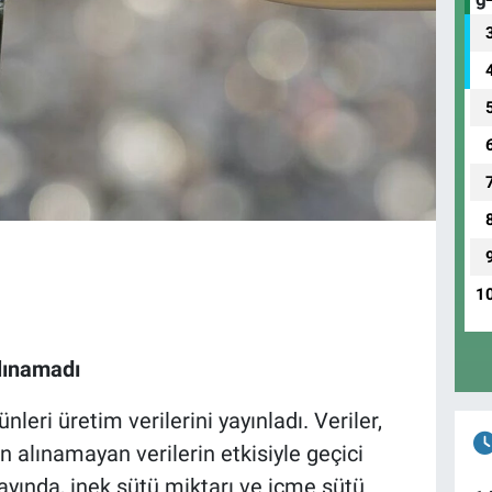
1
Alınamadı
nleri üretim verilerini yayınladı. Veriler,
 alınamayan verilerin etkisiyle geçici
ayında, inek sütü miktarı ve içme sütü