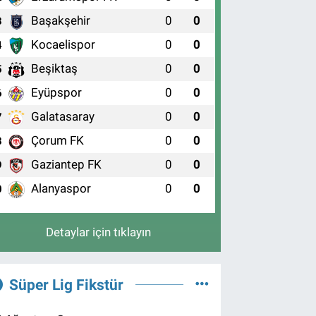
Başakşehir
0
0
3
Kocaelispor
0
0
4
Beşiktaş
0
0
5
Eyüpspor
0
0
6
Galatasaray
0
0
7
Çorum FK
0
0
8
Gaziantep FK
0
0
9
Alanyaspor
0
0
0
Detaylar için tıklayın
Süper Lig Fikstür