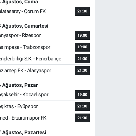
4 Ağustos, Cuma
latasaray - Çorum FK
21:30
5 Ağustos, Cumartesi
nyaspor - Rizespor
19:00
sımpaşa - Trabzonspor
19:00
nçlerbirliği S.K. - Fenerbahçe
21:30
ziantep FK - Alanyaspor
21:30
 Ağustos, Pazar
şakşehir - Kocaelispor
19:00
şiktaş - Eyüpspor
21:30
ed - Erzurumspor FK
21:30
 Ağustos, Pazartesi