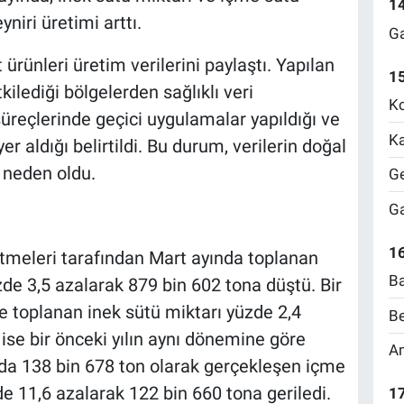
1
niri üretimi arttı.
Ga
 ürünleri üretim verilerini paylaştı. Yapılan
1
ilediği bölgelerden sağlıklı veri
Ko
süreçlerinde geçici uygulamalar yapıldığı ve
Ka
r aldığı belirtildi. Bu durum, verilerin doğal
neden oldu.
Ge
Ga
16
şletmeleri tarafından Mart ayında toplanan
Ba
de 3,5 azalarak 879 bin 602 tona düştü. Bir
e toplanan inek sütü miktarı yüzde 2,4
Be
se bir önceki yılın aynı dönemine göre
Am
ında 138 bin 678 ton olarak gerçekleşen içme
e 11,6 azalarak 122 bin 660 tona geriledi.
17