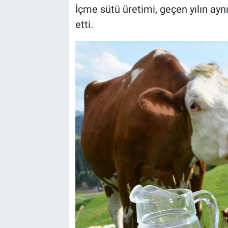
İçme sütü üretimi, geçen yılın aynı 
etti.