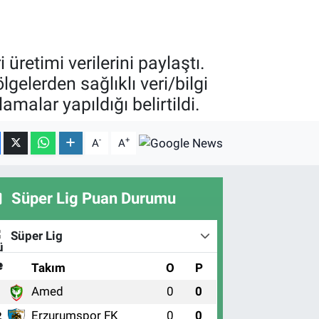
üretimi verilerini paylaştı.
elerden sağlıklı veri/bilgi
malar yapıldığı belirtildi.
-
+
A
A
Süper Lig Puan Durumu
Süper Lig
#
Takım
O
P
Amed
0
0
1
Erzurumspor FK
0
0
2