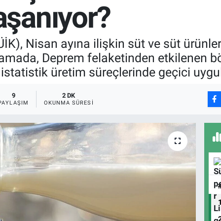
şanıyor?
K), Nisan ayına ilişkin süt ve süt ürünleri 
mada, Deprem felaketinden etkilenen bölg
statistik üretim süreçlerinde geçici uygula
9
2 DK
PAYLAŞIM
OKUNMA SÜRESI