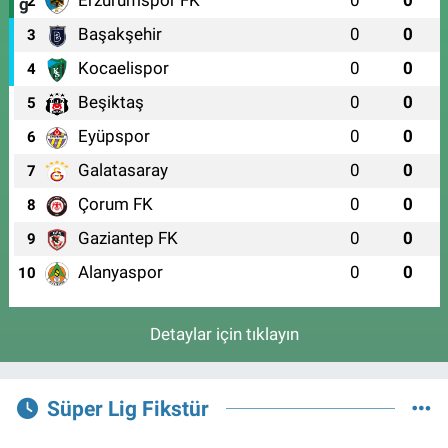
Erzurumspor FK
0
0
2
Başakşehir
0
0
3
Kocaelispor
0
0
4
Beşiktaş
0
0
5
Eyüpspor
0
0
6
Galatasaray
0
0
7
Çorum FK
0
0
8
Gaziantep FK
0
0
9
Alanyaspor
0
0
10
Detaylar için tıklayın
Süper Lig Fikstür