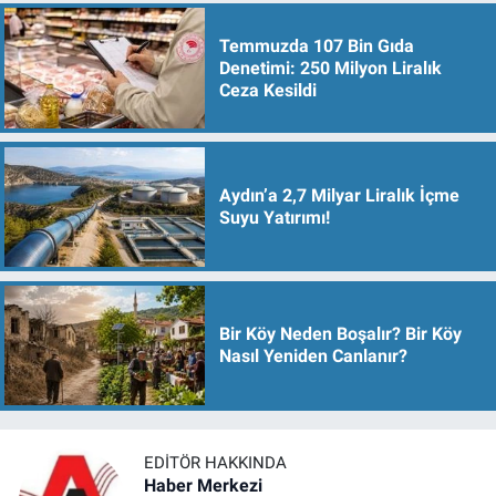
Temmuzda 107 Bin Gıda
Denetimi: 250 Milyon Liralık
Ceza Kesildi
Aydın’a 2,7 Milyar Liralık İçme
Suyu Yatırımı!
Bir Köy Neden Boşalır? Bir Köy
Nasıl Yeniden Canlanır?
EDITÖR HAKKINDA
Haber Merkezi