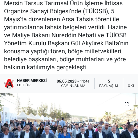
Mersin Tarsus Tarımsal Ürün İşleme İhtisas
Organize Sanayi Bölgesi’nde (TÜİOSB), 5
Mayıs’ta düzenlenen Arsa Tahsis töreni ile
yatırımcılarına tahsis belgeleri verildi. Hazine
ve Maliye Bakanı Nureddin Nebati ve TÜİOSB
Yönetim Kurulu Başkanı Gül Akyürek Balta’nın
konuşma yaptığı tören, bölge milletvekilleri,
belediye başkanları, bölge muhtarları ve yöre
halkının katılımıyla gerçekleşti.
HABER MERKEZI
06.05.2023 - 11:41
5
EDITÖR
YAYINLANMA
PAYLAŞIM
OKUN