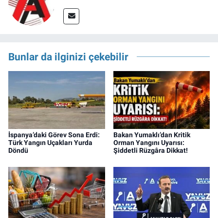
Bunlar da ilginizi çekebilir
İspanya’daki Görev Sona Erdi:
Bakan Yumaklı’dan Kritik
Türk Yangın Uçakları Yurda
Orman Yangını Uyarısı:
Döndü
Şiddetli Rüzgâra Dikkat!