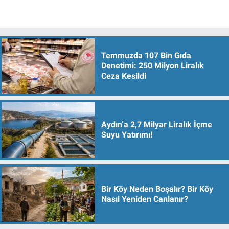
Temmuzda 107 Bin Gıda
Denetimi: 250 Milyon Liralık
Ceza Kesildi
Aydın’a 2,7 Milyar Liralık İçme
Suyu Yatırımı!
Bir Köy Neden Boşalır? Bir Köy
Nasıl Yeniden Canlanır?