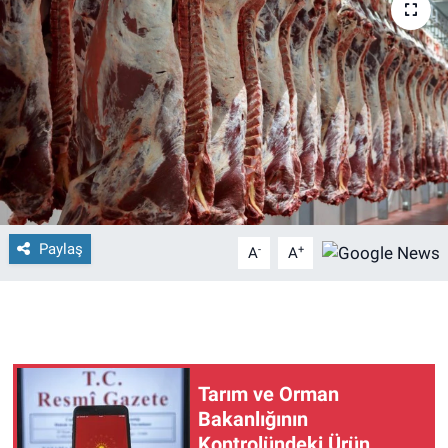
Paylaş
-
+
A
A
Tarım ve Orman
Bakanlığının
Kontrolündeki Ürün