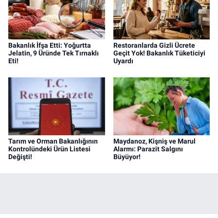
Bakanlık İfşa Etti: Yoğurtta
Restoranlarda Gizli Ücrete
Jelatin, 9 Üründe Tek Tırnaklı
Geçit Yok! Bakanlık Tüketiciyi
Eti!
Uyardı
Tarım ve Orman Bakanlığının
Maydanoz, Kişniş ve Marul
Kontrolündeki Ürün Listesi
Alarmı: Parazit Salgını
Değişti!
Büyüyor!