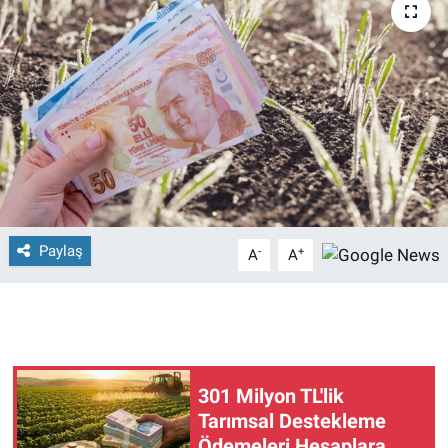
Paylaş
-
+
A
A
301 Milyon TL'lik
Tarımsal Destekleme
Ödemeleri Hesaplara