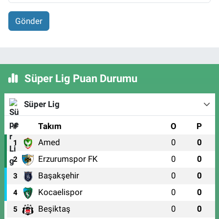
Gönder
Süper Lig Puan Durumu
Süper Lig
#
Takım
O
P
Amed
0
0
1
Erzurumspor FK
0
0
2
Başakşehir
0
0
3
Kocaelispor
0
0
4
Beşiktaş
0
0
5