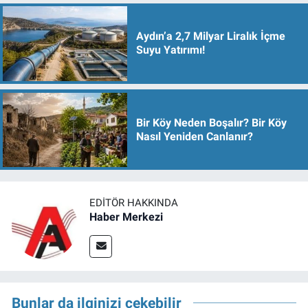
Aydın’a 2,7 Milyar Liralık İçme
Suyu Yatırımı!
Bir Köy Neden Boşalır? Bir Köy
Nasıl Yeniden Canlanır?
EDITÖR HAKKINDA
Haber Merkezi
Bunlar da ilginizi çekebilir