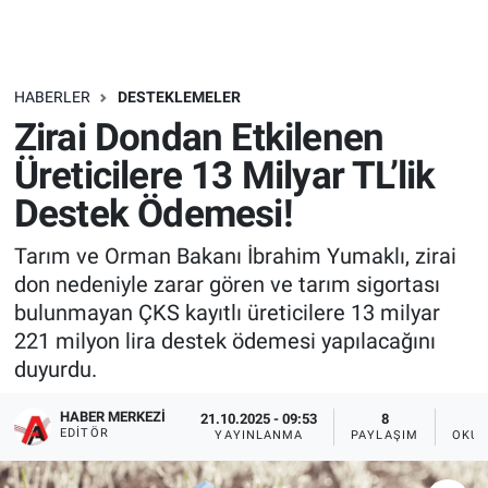
HABERLER
DESTEKLEMELER
Zirai Dondan Etkilenen
Üreticilere 13 Milyar TL’lik
Destek Ödemesi!
Tarım ve Orman Bakanı İbrahim Yumaklı, zirai
don nedeniyle zarar gören ve tarım sigortası
bulunmayan ÇKS kayıtlı üreticilere 13 milyar
221 milyon lira destek ödemesi yapılacağını
duyurdu.
HABER MERKEZI
21.10.2025 - 09:53
8
EDITÖR
YAYINLANMA
PAYLAŞIM
OKUN