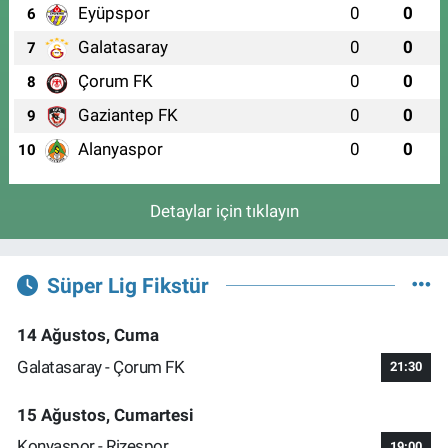
Eyüpspor
0
0
6
Galatasaray
0
0
7
Çorum FK
0
0
8
Gaziantep FK
0
0
9
Alanyaspor
0
0
10
Detaylar için tıklayın
Süper Lig Fikstür
14 Ağustos, Cuma
Galatasaray - Çorum FK
21:30
15 Ağustos, Cumartesi
Konyaspor - Rizespor
19:00