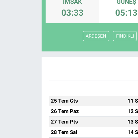
İMSAK
GÜNEŞ
03:33
05:13
ARDEŞEN
FINDIKLI
25 Tem Cts
11 S
26 Tem Paz
12 S
27 Tem Pts
13 S
28 Tem Sal
14 S