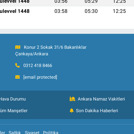
ulevvel 1448
03:56
05:29
12:25
ulevvel 1448
03:58
05:30
12:25
Konur 2 Sokak 31/6 Bakanlıklar
Çankaya/Ankara
0312 418 8466
[email protected]
Hava Durumu
Ankara Namaz Vakitleri
üm Manşetler
Son Dakika Haberleri
ler
Sağlık
Siyaset
Politika