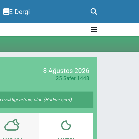
E-Dergi
8 Ağustos 2026
25 Safer 1448
zaklığı artmış olur. (Hadis-i şerif)