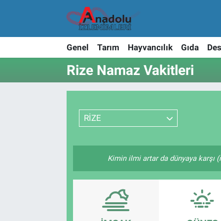
Genel
Tarım
Hayvancılık
Gıda
Des
Rize Namaz Vakitleri
RİZE
Kimin ilmi artar da dünyaya karşı (