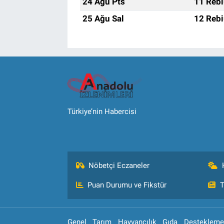
24 Ağu Pts
11 Rebi
25 Ağu Sal
12 Rebi
Türkiye’nin Habercisi
Nöbetçi Eczaneler
Puan Durumu ve Fikstür
T
Genel
Tarım
Hayvancılık
Gıda
Destekleme