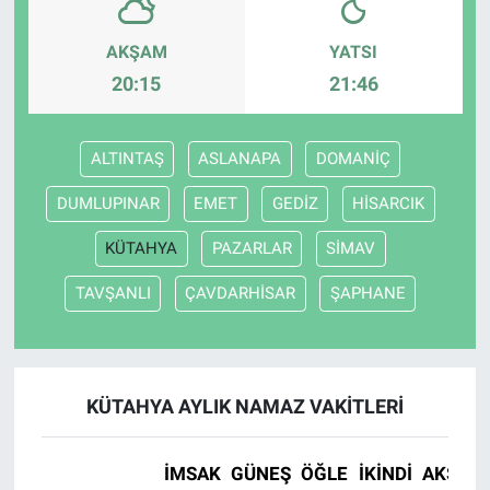
AKŞAM
YATSI
20:15
21:46
ALTINTAŞ
ASLANAPA
DOMANİÇ
DUMLUPINAR
EMET
GEDİZ
HİSARCIK
KÜTAHYA
PAZARLAR
SİMAV
TAVŞANLI
ÇAVDARHİSAR
ŞAPHANE
KÜTAHYA AYLIK NAMAZ VAKITLERI
İMSAK
GÜNEŞ
ÖĞLE
İKINDI
AKŞAM