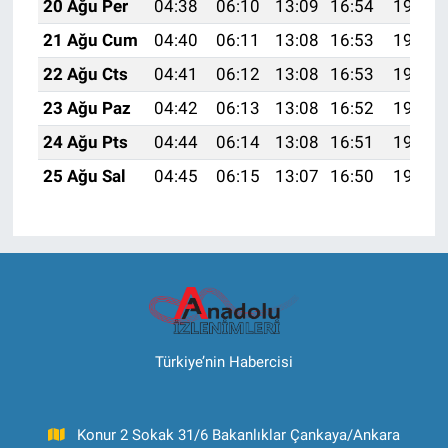
20 Ağu Per
04:38
06:10
13:09
16:54
19:57
21 Ağu Cum
04:40
06:11
13:08
16:53
19:56
22 Ağu Cts
04:41
06:12
13:08
16:53
19:54
23 Ağu Paz
04:42
06:13
13:08
16:52
19:53
24 Ağu Pts
04:44
06:14
13:08
16:51
19:51
25 Ağu Sal
04:45
06:15
13:07
16:50
19:50
Türkiye’nin Habercisi
Konur 2 Sokak 31/6 Bakanlıklar Çankaya/Ankara