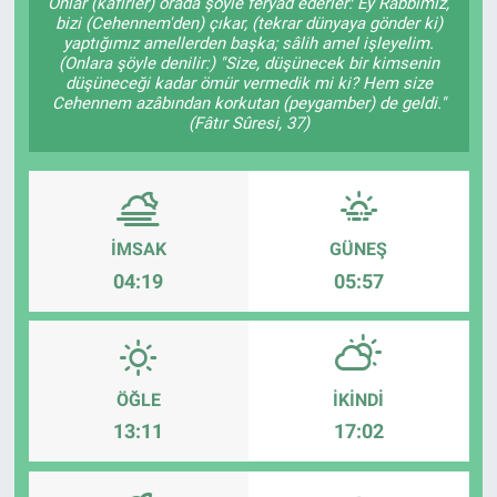
Onlar (kâfirler) orada şöyle feryad ederler: Ey Rabbimiz,
bizi (Cehennem'den) çıkar, (tekrar dünyaya gönder ki)
yaptığımız amellerden başka; sâlih amel işleyelim.
(Onlara şöyle denilir:) "Size, düşünecek bir kimsenin
düşüneceği kadar ömür vermedik mi ki? Hem size
Cehennem azâbından korkutan (peygamber) de geldi."
(Fâtır Sûresi, 37)
İMSAK
GÜNEŞ
04:19
05:57
ÖĞLE
İKINDI
13:11
17:02