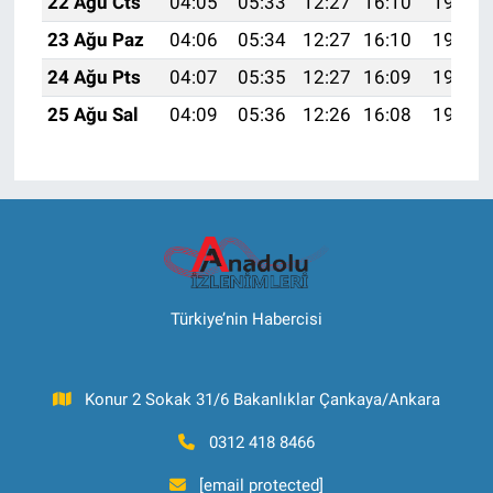
22 Ağu Cts
04:05
05:33
12:27
16:10
19:11
23 Ağu Paz
04:06
05:34
12:27
16:10
19:10
24 Ağu Pts
04:07
05:35
12:27
16:09
19:08
25 Ağu Sal
04:09
05:36
12:26
16:08
19:07
Türkiye’nin Habercisi
Konur 2 Sokak 31/6 Bakanlıklar Çankaya/Ankara
0312 418 8466
[email protected]