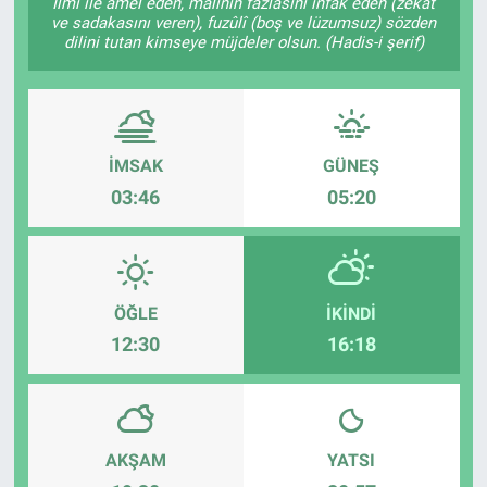
İlmi ile amel eden, malının fazlasını infâk eden (zekât
ve sadakasını veren), fuzûlî (boş ve lüzumsuz) sözden
dilini tutan kimseye müjdeler olsun. (Hadis-i şerif)
İMSAK
GÜNEŞ
03:46
05:20
ÖĞLE
İKINDI
12:30
16:18
AKŞAM
YATSI