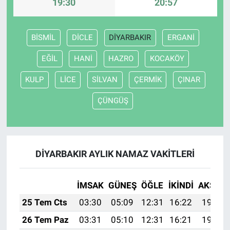
19:30
20:57
BİSMİL
DİCLE
DİYARBAKIR
ERGANİ
EĞİL
HANİ
HAZRO
KOCAKÖY
KULP
LİCE
SİLVAN
ÇERMİK
ÇINAR
ÇÜNGÜŞ
DİYARBAKIR AYLIK NAMAZ VAKITLERI
İMSAK
GÜNEŞ
ÖĞLE
İKINDI
AKŞAM
25 Tem Cts
03:30
05:09
12:31
16:22
19:42
26 Tem Paz
03:31
05:10
12:31
16:21
19:41