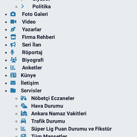
Politika
Foto Galeri
Video
Yazarlar
Firma Rehberi
Seri İlan
Röportaj
Biyografi
Anketler
Künye
İletişim
Servisler
Nöbetçi Eczaneler
Hava Durumu
Ankara Namaz Vakitleri
Trafik Durumu
Süper Lig Puan Durumu ve Fikstür
Tüm Manşetler