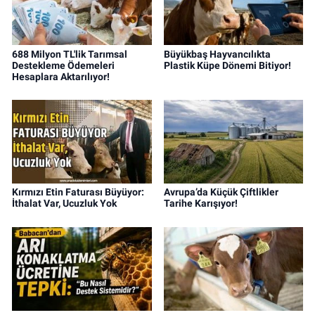
688 Milyon TL'lik Tarımsal
Büyükbaş Hayvancılıkta
Destekleme Ödemeleri
Plastik Küpe Dönemi Bitiyor!
Hesaplara Aktarılıyor!
Kırmızı Etin Faturası Büyüyor:
Avrupa’da Küçük Çiftlikler
İthalat Var, Ucuzluk Yok
Tarihe Karışıyor!