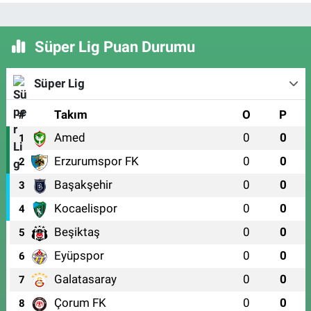
Süper Lig Puan Durumu
Süper Lig
#
Takım
O
P
Amed
0
0
1
Erzurumspor FK
0
0
2
Başakşehir
0
0
3
Kocaelispor
0
0
4
Beşiktaş
0
0
5
Eyüpspor
0
0
6
Galatasaray
0
0
7
Çorum FK
0
0
8