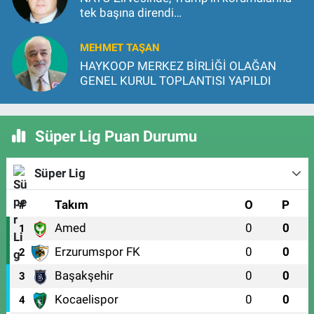
tek başına direndi…
MEHMET TAŞAN
HAYKOOP MERKEZ BİRLİĞİ OLAĞAN
GENEL KURUL TOPLANTISI YAPILDI
Süper Lig Puan Durumu
Süper Lig
#
Takım
O
P
Amed
0
0
1
Erzurumspor FK
0
0
2
Başakşehir
0
0
3
Kocaelispor
0
0
4