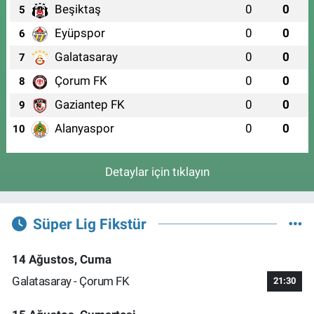
Beşiktaş
0
0
5
Eyüpspor
0
0
6
Galatasaray
0
0
7
Çorum FK
0
0
8
Gaziantep FK
0
0
9
Alanyaspor
0
0
10
Detaylar için tıklayın
Süper Lig Fikstür
14 Ağustos, Cuma
Galatasaray - Çorum FK
21:30