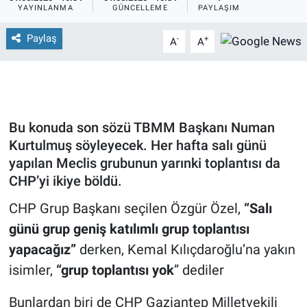
YAYINLANMA
GÜNCELLEME
PAYLAŞIM
Paylaş
-
+
A
A
Bu konuda son sözü TBMM Başkanı Numan
Kurtulmuş söyleyecek. Her hafta salı günü
yapılan Meclis grubunun yarınki toplantısı da
CHP’yi ikiye böldü.
CHP Grup Başkanı seçilen Özgür Özel,
“Salı
günü grup geniş katılımlı grup toplantısı
yapacağız”
derken, Kemal Kılıçdaroğlu’na yakın
isimler,
“grup toplantısı yok
” dediler
Bunlardan biri de CHP Gaziantep Milletvekili