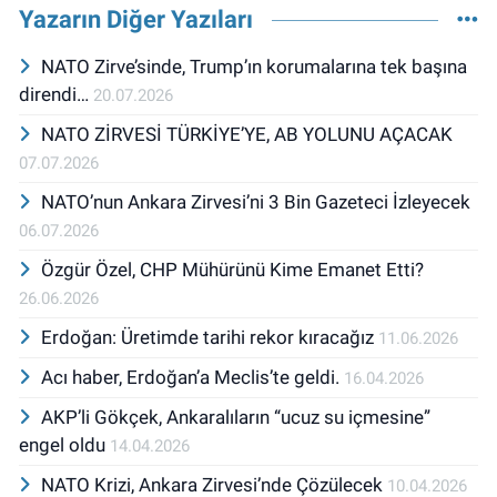
Yazarın Diğer Yazıları
NATO Zirve’sinde, Trump’ın korumalarına tek başına
direndi…
20.07.2026
NATO ZİRVESİ TÜRKİYE’YE, AB YOLUNU AÇACAK
07.07.2026
NATO’nun Ankara Zirvesi’ni 3 Bin Gazeteci İzleyecek
06.07.2026
Özgür Özel, CHP Mühürünü Kime Emanet Etti?
26.06.2026
Erdoğan: Üretimde tarihi rekor kıracağız
11.06.2026
Acı haber, Erdoğan’a Meclis’te geldi.
16.04.2026
AKP’li Gökçek, Ankaralıların “ucuz su içmesine”
engel oldu
14.04.2026
NATO Krizi, Ankara Zirvesi’nde Çözülecek
10.04.2026