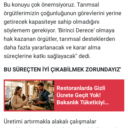
Bu konuyu çok önemsiyoruz. Tarımsal
örgütlerimizin çoğunluğunun görevlerini yerine
getirecek kapasiteye sahip olmadığını
söylemem gerekiyor. 'Birinci Derece' olmaya
hak kazanan örgütler, tarımsal desteklerden
daha fazla yararlanacak ve karar alma
süreçlerine katkı sağlayacak" dedi.
BU SÜREÇTEN İYİ ÇIKABİLMEK ZORUNDAYIZ'
Restoranlarda Gizli
Ücrete Geçit Yok!
Bakanlık Tüketiciyi
Uyardı
Üretimi artırmakla alakalı çalışmalar