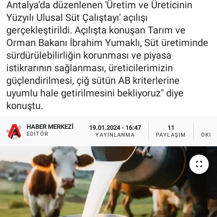
Antalya’da düzenlenen 'Üretim ve Üreticinin
Yüzyılı Ulusal Süt Çalıştayı' açılışı
gerçekleştirildi. Açılışta konuşan Tarım ve
Orman Bakanı İbrahim Yumaklı, Süt üretiminde
sürdürülebilirliğin korunması ve piyasa
istikrarının sağlanması, üreticilerimizin
güçlendirilmesi, çiğ sütün AB kriterlerine
uyumlu hale getirilmesini bekliyoruz" diye
konuştu.
HABER MERKEZI
19.01.2024 - 16:47
11
EDITÖR
YAYINLANMA
PAYLAŞIM
OKUN