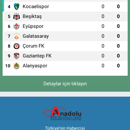
Kocaelispor
0
0
4
Beşiktaş
0
0
5
Eyüpspor
0
0
6
Galatasaray
0
0
7
Çorum FK
0
0
8
Gaziantep FK
0
0
9
Alanyaspor
0
0
10
Detaylar için tıklayın
Türkiye’nin Habercisi