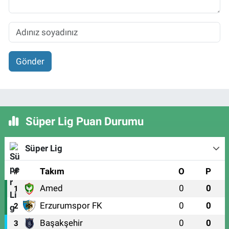
Gönder
Süper Lig Puan Durumu
Süper Lig
#
Takım
O
P
Amed
0
0
1
Erzurumspor FK
0
0
2
Başakşehir
0
0
3