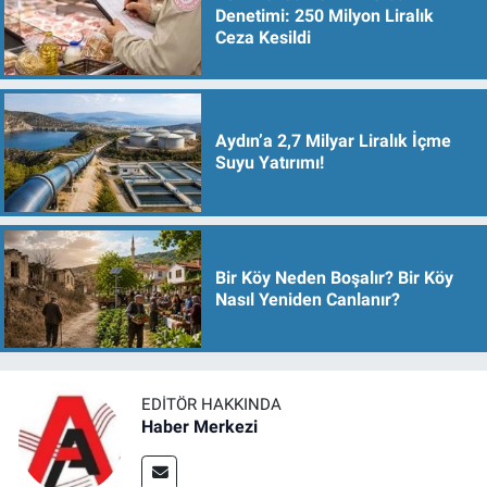
Denetimi: 250 Milyon Liralık
Ceza Kesildi
Aydın’a 2,7 Milyar Liralık İçme
Suyu Yatırımı!
Bir Köy Neden Boşalır? Bir Köy
Nasıl Yeniden Canlanır?
EDITÖR HAKKINDA
Haber Merkezi