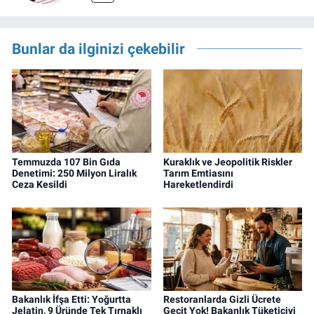
Bunlar da ilginizi çekebilir
Temmuzda 107 Bin Gıda
Kuraklık ve Jeopolitik Riskler
Denetimi: 250 Milyon Liralık
Tarım Emtiasını
Ceza Kesildi
Hareketlendirdi
Bakanlık İfşa Etti: Yoğurtta
Restoranlarda Gizli Ücrete
Jelatin, 9 Üründe Tek Tırnaklı
Geçit Yok! Bakanlık Tüketiciyi