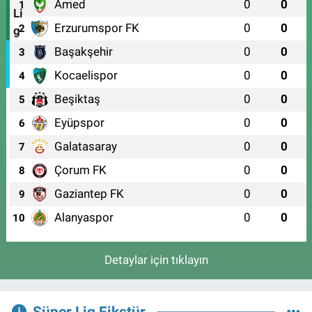
Amed
0
0
1
Erzurumspor FK
0
0
2
Başakşehir
0
0
3
Kocaelispor
0
0
4
Beşiktaş
0
0
5
Eyüpspor
0
0
6
Galatasaray
0
0
7
Çorum FK
0
0
8
Gaziantep FK
0
0
9
Alanyaspor
0
0
10
Detaylar için tıklayın
Süper Lig Fikstür