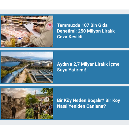
Temmuzda 107 Bin Gıda
Denetimi: 250 Milyon Liralık
Ceza Kesildi
Aydın’a 2,7 Milyar Liralık İçme
Suyu Yatırımı!
Bir Köy Neden Boşalır? Bir Köy
Nasıl Yeniden Canlanır?