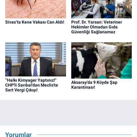
Sivas’ta Kene Vakası Can Aldı!
Prof. Dr. Yarsan: Veteriner
Hekimler Olmadan Gıda
Güvenliği Sağlanamaz
‘’Halkı Kimyager Yaptınız!"
Aksaray’da 9 Köyde Şap
CHP'li Sarıbal'dan Meclis'te
Karantinası!
Sert Vergi Çıkışı!
Yorumlar