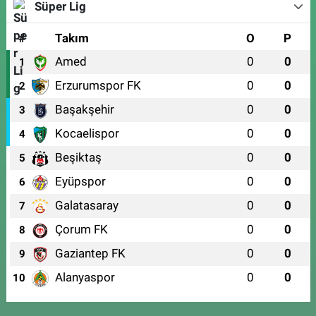
Süper Lig
#
Takım
O
P
Amed
0
0
1
Erzurumspor FK
0
0
2
Başakşehir
0
0
3
Kocaelispor
0
0
4
Beşiktaş
0
0
5
Eyüpspor
0
0
6
Galatasaray
0
0
7
Çorum FK
0
0
8
Gaziantep FK
0
0
9
Alanyaspor
0
0
10