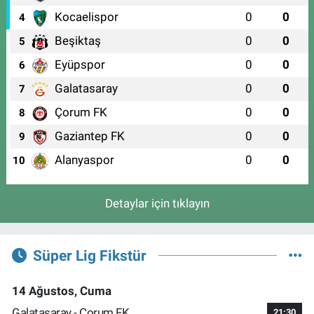
Kocaelispor
0
0
4
Beşiktaş
0
0
5
Eyüpspor
0
0
6
Galatasaray
0
0
7
Çorum FK
0
0
8
Gaziantep FK
0
0
9
Alanyaspor
0
0
10
Detaylar için tıklayın
Süper Lig Fikstür
14 Ağustos, Cuma
Galatasaray - Çorum FK
21:30