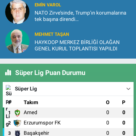
EMİN VAROL
NATO Zirve’sinde, Trump’ın korumalarına
tek başına direndi…
MEHMET TAŞAN
HAYKOOP MERKEZ BİRLİĞİ OLAĞAN
GENEL KURUL TOPLANTISI YAPILDI
Süper Lig Puan Durumu
Süper Lig
#
Takım
O
P
Amed
0
0
1
Erzurumspor FK
0
0
2
Başakşehir
0
0
3