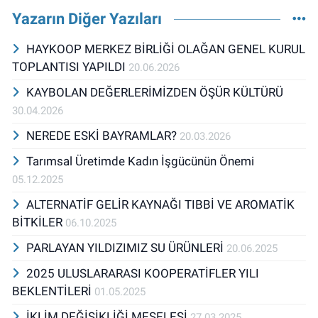
Yazarın Diğer Yazıları
HAYKOOP MERKEZ BİRLİĞİ OLAĞAN GENEL KURUL
TOPLANTISI YAPILDI
20.06.2026
KAYBOLAN DEĞERLERİMİZDEN ÖŞÜR KÜLTÜRÜ
30.04.2026
NEREDE ESKİ BAYRAMLAR?
20.03.2026
Tarımsal Üretimde Kadın İşgücünün Önemi
05.12.2025
ALTERNATİF GELİR KAYNAĞI TIBBİ VE AROMATİK
BİTKİLER
06.10.2025
PARLAYAN YILDIZIMIZ SU ÜRÜNLERİ
20.06.2025
2025 ULUSLARARASI KOOPERATİFLER YILI
BEKLENTİLERİ
01.05.2025
İKLİM DEĞİŞİKLİĞİ MESELESİ
27.03.2025