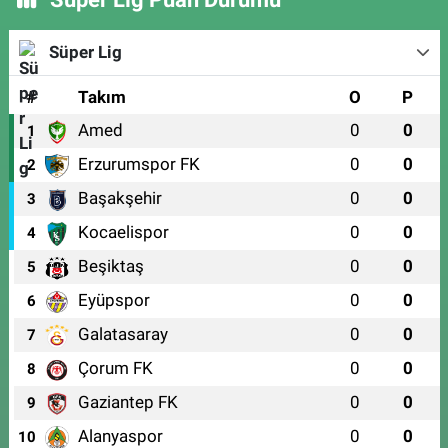
Süper Lig
#
Takım
O
P
Amed
0
0
1
Erzurumspor FK
0
0
2
Başakşehir
0
0
3
Kocaelispor
0
0
4
Beşiktaş
0
0
5
Eyüpspor
0
0
6
Galatasaray
0
0
7
Çorum FK
0
0
8
Gaziantep FK
0
0
9
Alanyaspor
0
0
10