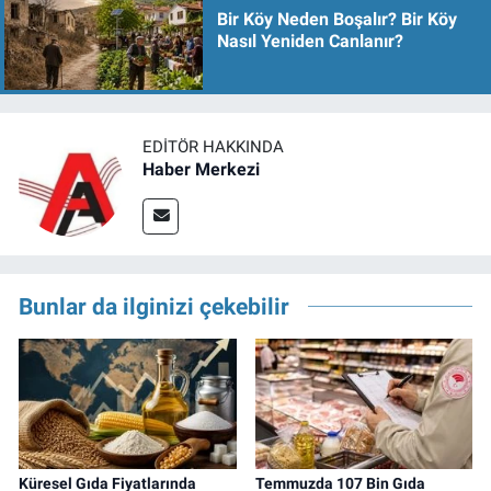
Bir Köy Neden Boşalır? Bir Köy
Nasıl Yeniden Canlanır?
EDITÖR HAKKINDA
Haber Merkezi
Bunlar da ilginizi çekebilir
Küresel Gıda Fiyatlarında
Temmuzda 107 Bin Gıda