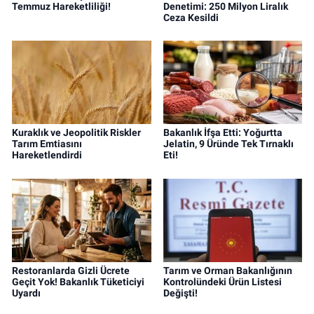
Temmuz Hareketliliği!
Denetimi: 250 Milyon Liralık
Ceza Kesildi
Kuraklık ve Jeopolitik Riskler
Bakanlık İfşa Etti: Yoğurtta
Tarım Emtiasını
Jelatin, 9 Üründe Tek Tırnaklı
Hareketlendirdi
Eti!
Restoranlarda Gizli Ücrete
Tarım ve Orman Bakanlığının
Geçit Yok! Bakanlık Tüketiciyi
Kontrolündeki Ürün Listesi
Uyardı
Değişti!