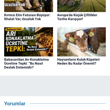
Kırmızı Etin Faturası Büyüyor:
Avrupa’da Küçük Çiftlikler
İthalat Var, Ucuzluk Yok
Tarihe Karışıyor!
Babacan’dan Arı Konaklatma
Hayvanların Kulak Küpeleri
Ücretine Tepki: “Bu Nasıl
Neden Bu Kadar Önemli?
Destek Sistemidir?
Yorumlar