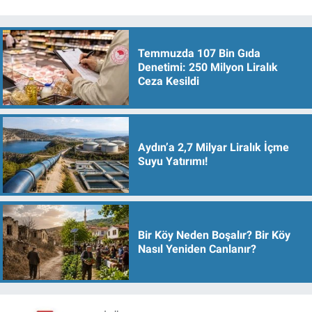
Temmuzda 107 Bin Gıda
Denetimi: 250 Milyon Liralık
Ceza Kesildi
Aydın’a 2,7 Milyar Liralık İçme
Suyu Yatırımı!
Bir Köy Neden Boşalır? Bir Köy
Nasıl Yeniden Canlanır?