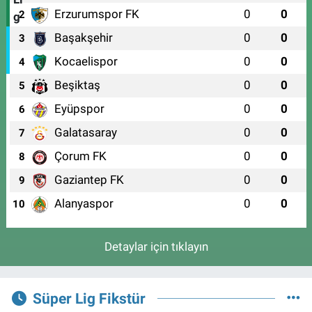
Erzurumspor FK
0
0
2
Başakşehir
0
0
3
Kocaelispor
0
0
4
Beşiktaş
0
0
5
Eyüpspor
0
0
6
Galatasaray
0
0
7
Çorum FK
0
0
8
Gaziantep FK
0
0
9
Alanyaspor
0
0
10
Detaylar için tıklayın
Süper Lig Fikstür