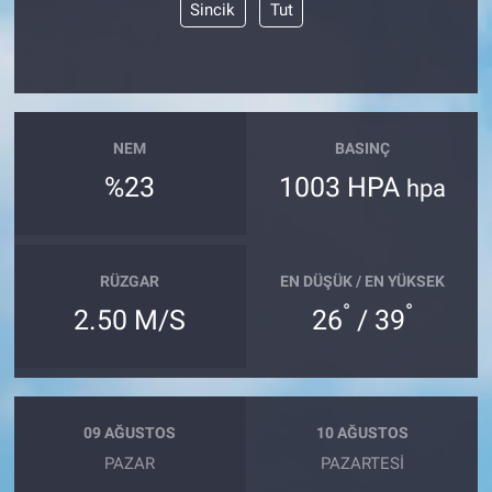
Sincik
Tut
NEM
BASINÇ
%23
1003 HPA
hpa
RÜZGAR
EN DÜŞÜK / EN YÜKSEK
°
°
2.50 M/S
26
/ 39
09 AĞUSTOS
10 AĞUSTOS
PAZAR
PAZARTESI