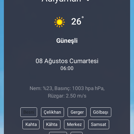
°
26
Güneşli
08 Ağustos Cumartesi
06:00
Nem: %23, Basınç: 1003 hpa hPa,
Rüzgar: 2.50 m/s
Besni
Çelikhan
Gerger
Gölbaşı
Kahta
Kâhta
Merkez
Samsat