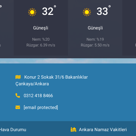
°
°
°
32
33
Güneşli
Güneşli
Nem: %20
Nem: %19
s
Rüzgar: 6.39 m/s
Rüzgar: 5.50 m/s
Konur 2 Sokak 31/6 Bakanlıklar
Çankaya/Ankara
0312 418 8466
[email protected]
Hava Durumu
Ankara Namaz Vakitleri