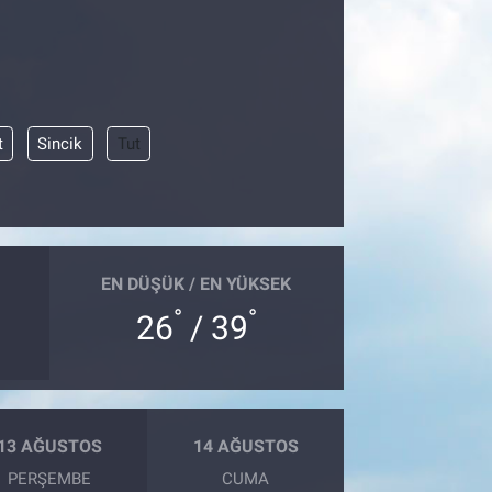
t
Sincik
Tut
EN DÜŞÜK / EN YÜKSEK
°
°
26
/ 39
13 AĞUSTOS
14 AĞUSTOS
PERŞEMBE
CUMA