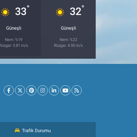
°
°
33
32
Güneşli
Güneşli
Nem: %19
Nem: %22
Rüzgar: 5.81 m/s
Rüzgar: 4.50 m/s
Trafik Durumu