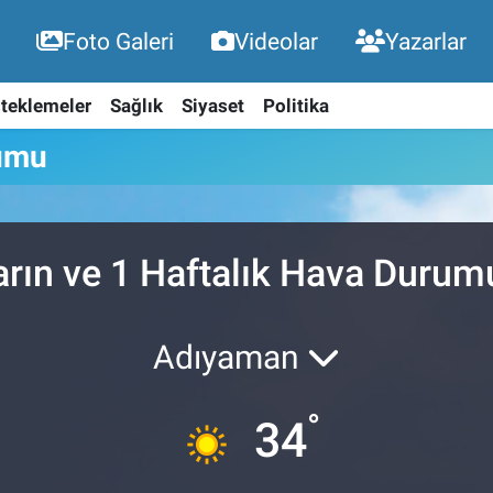
Foto Galeri
Videolar
Yazarlar
teklemeler
Sağlık
Siyaset
Politika
umu
arın ve 1 Haftalık Hava Durum
Adıyaman
°
34