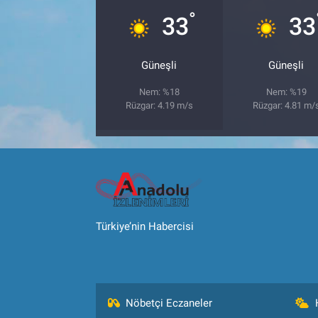
°
33
33
Güneşli
Güneşli
Nem: %18
Nem: %19
Rüzgar: 4.19 m/s
Rüzgar: 4.81 m/
Türkiye’nin Habercisi
Nöbetçi Eczaneler