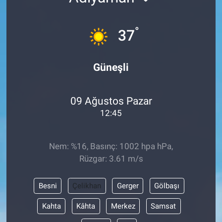
°
37
Güneşli
09 Ağustos Pazar
12:45
Nem: %16, Basınç: 1002 hpa hPa,
Rüzgar: 3.61 m/s
Besni
Çelikhan
Gerger
Gölbaşı
Kahta
Kâhta
Merkez
Samsat